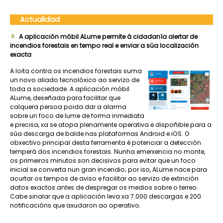
Actualidad
A aplicación móbil ALume permite á cidadanía alertar de
incendios forestais en tempo real e enviar a súa localización
exacta
A loita contra os incendios forestais suma
un novo aliado tecnolóxico ao servizo de
toda a sociedade. A aplicación móbil
ALume, deseñada para facilitar que
calquera persoa poida dar a alarma
sobre un foco de lume de forma inmediata
e precisa, xa se atopa plenamente operativa e dispoñible para a
súa descarga de balde nas plataformas Android e iOS. O
obxectivo principal desta ferramenta é potenciar a detección
temperá dos incendios forestais. Nunha emerxencia no monte,
os primeiros minutos son decisivos para evitar que un foco
inicial se converta nun gran incendio; por iso, ALume nace para
acurtar os tempos de aviso e facilitar ao servizo de extinción
datos exactos antes de despregar os medios sobre o terreo.
Cabe sinalar que a aplicación leva xa 7.000 descargas e 200
notificacións que axudaron ao operativo.