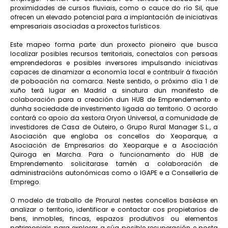
proximidades de cursos fluviais, como o cauce do río Sil, que
ofrecen un elevado potencial para a implantación de iniciativas
empresariais asociadas a proxectos turísticos.
Este mapeo forma parte dun proxecto pioneiro que busca
localizar posibles recursos territoriais, conectalos con persoas
emprendedoras e posibles inversores impulsando iniciativas
capaces de dinamizar a economía local e contribuír á fixación
de poboación na comarca. Neste sentido, o próximo día 1 de
xuño terá lugar en Madrid a sinatura dun manifesto de
colaboración para a creación dun HUB de Emprendemento e
dunha sociedade de investimento ligada ao territorio. O acordo
contará co apoio da xestora Oryon Universal, a comunidade de
investidores de Casa de Outeiro, o Grupo Rural Manager S.L., a
Asociación que engloba os concellos do Xeoparque, a
Asociación de Empresarios do Xeoparque e a Asociación
Quiroga en Marcha. Para o funcionamento do HUB de
Emprendemento solicitarase tamén a colaboración de
administracións autonómicas como o IGAPE e a Consellería de
Emprego.
O modelo de traballo de Prorural nestes concellos baséase en
analizar o territorio, identificar e contactar cos propietarios de
bens, inmobles, fincas, espazos produtivos ou elementos
patrimoniais para explorar a súa posible recuperación e posta