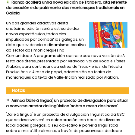
Rianxo acollerá unha nova edición de Titiribeira, cita referente
da creación e do patrimonio dos monicreques tradicionais en
Galicia
Un dos grandes atractivos desta
undécima edición será a estrea de dez
novos espectáculos, todos eles
impulsados por compañías galegas, un
dato que evidencia o dinamismo creativo
do sector dos monicreques na
Comunidade. A programación abrirase coa nova versión de A
festa dos títeres, presentada por Viravolta, Vai de Roda e Títeres
Alakrán, para continuar coa estrea de Treco-lerias, de Trécola
Producións, e A rosa de papel, adaptación ao teatro de
monicreques do texto de Valle-Inclán realizada por Alakrán.
Notas
Arrinca 'Dálle á lingua', un proxecto de divulgación para situar
a conversa arredor da lingüística 'sobre a mesa dos bares'
'Dálle á lingua' é un proxecto de divulgación lingüística da USC
que se desenvolverá en colaboración con bares de diversas
localidades galegas. O seu obxectivo é 'poñer a lingüística
sobre a mesa', literalmente, a través de pousavasos de dobre