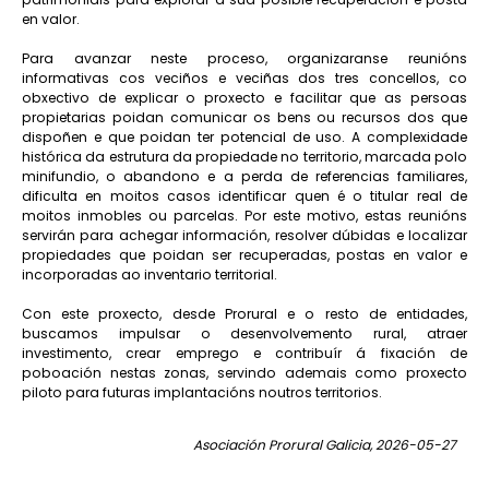
en valor.
Para avanzar neste proceso, organizaranse reunións
informativas cos veciños e veciñas dos tres concellos, co
obxectivo de explicar o proxecto e facilitar que as persoas
propietarias poidan comunicar os bens ou recursos dos que
dispoñen e que poidan ter potencial de uso. A complexidade
histórica da estrutura da propiedade no territorio, marcada polo
minifundio, o abandono e a perda de referencias familiares,
dificulta en moitos casos identificar quen é o titular real de
moitos inmobles ou parcelas. Por este motivo, estas reunións
servirán para achegar información, resolver dúbidas e localizar
propiedades que poidan ser recuperadas, postas en valor e
incorporadas ao inventario territorial.
Con este proxecto, desde Prorural e o resto de entidades,
buscamos impulsar o desenvolvemento rural, atraer
investimento, crear emprego e contribuír á fixación de
poboación nestas zonas, servindo ademais como proxecto
piloto para futuras implantacións noutros territorios.
Asociación Prorural Galicia, 2026-05-27