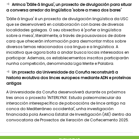
Arrinca 'Dálle á lingua', un proxecto de divulgación para situar
a conversa arredor da lingüística 'sobre a mesa dos bares'
'Dálle á lingua' é un proxecto de divulgación lingüística da USC
que se desenvolverá en colaboración con bares de diversas
localidades galegas. O seu obxectivo é 'poñer a lingüística
sobre a mesa', literalmente, a través de pousavasos de dobre
cara que ofrecerán información para desmontar mitos sobre
diversos temas relacionados coa lingua e a lingüística. A
iniciativa que agora bota a andar busca locais interesados en
participar. Ademais, os establecementos inscritos participarán
nunha competición, denominada Liga Mente e Palabra.
Un proxecto da Universidade da Coruña reconstruirá a
historia evolutiva dos linces europeos mediante ADN e proteínas
antigas
A Universidade da Coruña desenvolverá durante os próximos
tres anos o proxecto 'INTERLYNX: Estudo paleomolecular da
interacción interespecífica de poboacións de lince antigo na
conca do Mediterráneo occidental', unha investigación
financiada pola Axencia Estatal de Investigación (AIE) dentro da
convocatoria de Proxectos de Xeración de Coñecemento 2025.