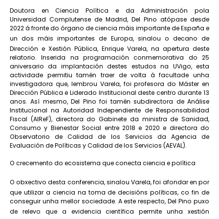
Doutora en Ciencia Política e da Administración pola
Universidad Complutense de Madrid, Del Pino atópase desde
2022 á fronte do órgano de ciencia máis importante de España e
un dos máis importantes de Europa, sinalou o decano de
Dirección e Xestión Pública, Enrique Varela, na apertura deste
relatorio. Inserida na programación conmemorativa do 25
aniversario da implantación destes estudos na UVigo, esta
actividade permitiu tamén traer de volta á facultade unha
investigadora que, lembrou Varela, foi profesora do Máster en
Dirección Pública e Liderado Institucional deste centro durante 13
anos. Así mesmo, Del Pino foi tamén subdirectora de Análise
Institucional na Autoridad Independiente de Responsabilidad
Fiscal (AIReF), directora do Gabinete da ministra de Sanidad,
Consumo y Bienestar Social entre 2018 e 2020 e directora do
Observatorio de Calidad de los Servicios da Agencia de
Evaluación de Políticas y Calidad de los Servicios (AEVAL).
O crecemento do ecosistema que conecta ciencia e política
O obxectivo desta conferencia, sinalou Varela, foi afondar en por
que utilizar a ciencia na toma de decisións políticas, co fin de
conseguir unha mellor sociedade. A este respecto, Del Pino puxo
de relevo que a evidencia científica permite unha xestión