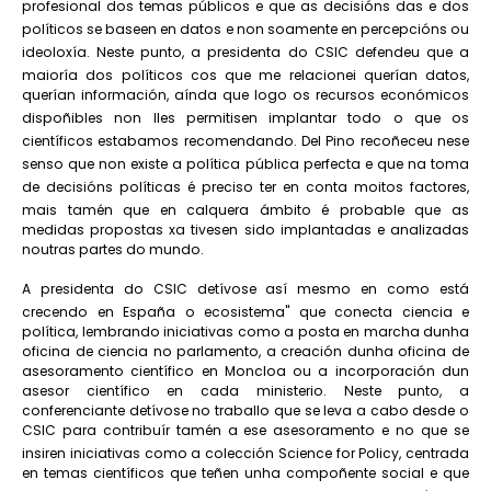
profesional dos temas públicos e que as decisións das e dos
políticos se baseen en datos e non soamente en percepcións ou
ideoloxía. Neste punto, a presidenta do CSIC defendeu que a
maioría dos políticos cos que me relacionei querían datos,
querían información, aínda que logo os recursos económicos
dispoñibles non lles permitisen implantar todo o que os
científicos estabamos recomendando. Del Pino recoñeceu nese
senso que non existe a política pública perfecta e que na toma
de decisións políticas é preciso ter en conta moitos factores,
mais tamén que en calquera ámbito é probable que as
medidas propostas xa tivesen sido implantadas e analizadas
noutras partes do mundo.
A presidenta do CSIC detívose así mesmo en como está
crecendo en España o ecosistema" que conecta ciencia e
política, lembrando iniciativas como a posta en marcha dunha
oficina de ciencia no parlamento, a creación dunha oficina de
asesoramento científico en Moncloa ou a incorporación dun
asesor científico en cada ministerio. Neste punto, a
conferenciante detívose no traballo que se leva a cabo desde o
CSIC para contribuír tamén a ese asesoramento e no que se
insiren iniciativas como a colección Science for Policy, centrada
en temas científicos que teñen unha compoñente social e que