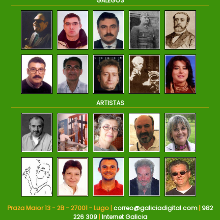
GALEGOS
ARTISTAS
Praza Maior 13 - 2B - 27001 - Lugo |
correo@galiciadigital.com
|
982
226 309
|
Internet Galicia