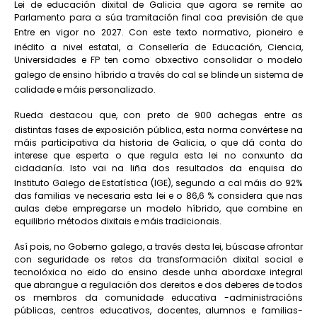
Lei de educación dixital de Galicia que agora se remite ao
Parlamento para a súa tramitación final coa previsión de que
Entre en vigor no 2027. Con este texto normativo, pioneiro e
inédito a nivel estatal, a Consellería de Educación, Ciencia,
Universidades e FP ten como obxectivo consolidar o modelo
galego de ensino híbrido a través do cal se blinde un sistema de
calidade e máis personalizado.
Rueda destacou que, con preto de 900 achegas entre as
distintas fases de exposición pública, esta norma convértese na
máis participativa da historia de Galicia, o que dá conta do
interese que esperta o que regula esta lei no conxunto da
cidadanía. Isto vai na liña dos resultados da enquisa do
Instituto Galego de Estatística (IGE), segundo a cal máis do 92%
das familias ve necesaria esta lei e o 86,6 % considera que nas
aulas debe empregarse un modelo híbrido, que combine en
equilibrio métodos dixitais e máis tradicionais.
Así pois, no Goberno galego, a través desta lei, búscase afrontar
con seguridade os retos da transformación dixital social e
tecnolóxica no eido do ensino desde unha abordaxe integral
que abrangue a regulación dos dereitos e dos deberes de todos
os membros da comunidade educativa -administracións
públicas, centros educativos, docentes, alumnos e familias-