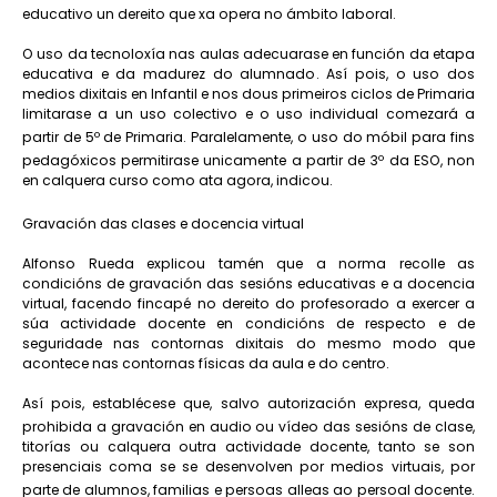
educativo un dereito que xa opera no ámbito laboral.
O uso da tecnoloxía nas aulas adecuarase en función da etapa
educativa e da madurez do alumnado. Así pois, o uso dos
medios dixitais en Infantil e nos dous primeiros ciclos de Primaria
limitarase a un uso colectivo e o uso individual comezará a
partir de 5º de Primaria. Paralelamente, o uso do móbil para fins
pedagóxicos permitirase unicamente a partir de 3º da ESO, non
en calquera curso como ata agora, indicou.
Gravación das clases e docencia virtual
Alfonso Rueda explicou tamén que a norma recolle as
condicións de gravación das sesións educativas e a docencia
virtual, facendo fincapé no dereito do profesorado a exercer a
súa actividade docente en condicións de respecto e de
seguridade nas contornas dixitais do mesmo modo que
acontece nas contornas físicas da aula e do centro.
Así pois, establécese que, salvo autorización expresa, queda
prohibida a gravación en audio ou vídeo das sesións de clase,
titorías ou calquera outra actividade docente, tanto se son
presenciais coma se se desenvolven por medios virtuais, por
parte de alumnos, familias e persoas alleas ao persoal docente.