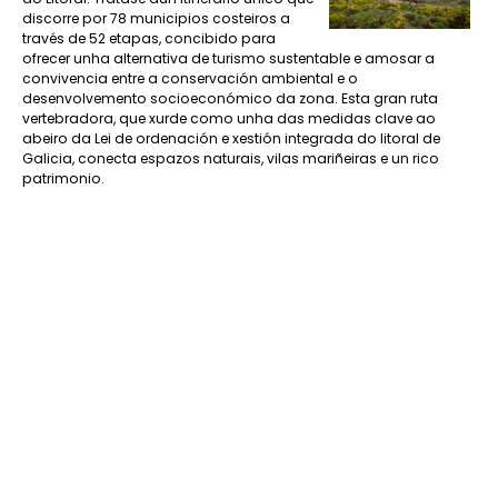
discorre por 78 municipios costeiros a
través de 52 etapas, concibido para
ofrecer unha alternativa de turismo sustentable e amosar a
convivencia entre a conservación ambiental e o
desenvolvemento socioeconómico da zona. Esta gran ruta
vertebradora, que xurde como unha das medidas clave ao
abeiro da Lei de ordenación e xestión integrada do litoral de
Galicia, conecta espazos naturais, vilas mariñeiras e un rico
patrimonio.