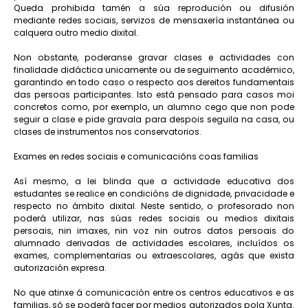
Queda prohibida tamén a súa reprodución ou difusión
mediante redes sociais, servizos de mensaxería instantánea ou
calquera outro medio dixital.
Non obstante, poderanse gravar clases e actividades con
finalidade didáctica unicamente ou de seguimento académico,
garantindo en todo caso o respecto aos dereitos fundamentais
das persoas participantes. Isto está pensado para casos moi
concretos como, por exemplo, un alumno cego que non pode
seguir a clase e pide gravala para despois seguila na casa, ou
clases de instrumentos nos conservatorios.
Exames en redes sociais e comunicacións coas familias
Así mesmo, a lei blinda que a actividade educativa dos
estudantes se realice en condicións de dignidade, privacidade e
respecto no ámbito dixital. Neste sentido, o profesorado non
poderá utilizar, nas súas redes sociais ou medios dixitais
persoais, nin imaxes, nin voz nin outros datos persoais do
alumnado derivadas de actividades escolares, incluídos os
exames, complementarias ou extraescolares, agás que exista
autorización expresa.
No que atinxe á comunicación entre os centros educativos e as
familias, só se poderá facer por medios autorizados pola Xunta.