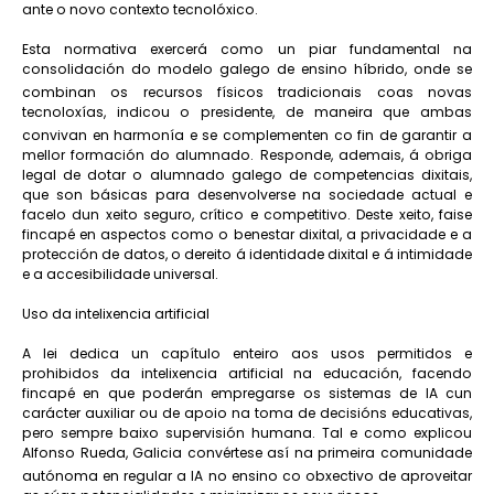
ante o novo contexto tecnolóxico.
Esta normativa exercerá como un piar fundamental na
consolidación do modelo galego de ensino híbrido, onde se
combinan os recursos físicos tradicionais coas novas
tecnoloxías, indicou o presidente, de maneira que ambas
convivan en harmonía e se complementen co fin de garantir a
mellor formación do alumnado. Responde, ademais, á obriga
legal de dotar o alumnado galego de competencias dixitais,
que son básicas para desenvolverse na sociedade actual e
facelo dun xeito seguro, crítico e competitivo. Deste xeito, faise
fincapé en aspectos como o benestar dixital, a privacidade e a
protección de datos, o dereito á identidade dixital e á intimidade
e a accesibilidade universal.
Uso da intelixencia artificial
A lei dedica un capítulo enteiro aos usos permitidos e
prohibidos da intelixencia artificial na educación, facendo
fincapé en que poderán empregarse os sistemas de IA cun
carácter auxiliar ou de apoio na toma de decisións educativas,
pero sempre baixo supervisión humana. Tal e como explicou
Alfonso Rueda, Galicia convértese así na primeira comunidade
autónoma en regular a IA no ensino co obxectivo de aproveitar