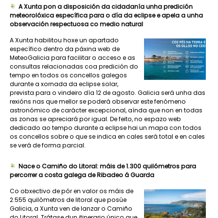
A Xunta pon a disposición da cidadanía unha predición
meteorolóxica específica para o día da eclipse e apela a unha
observación respectuosa co medio natural
A Xunta habilitou hoxe un apartado
específico dentro da páxina web de
MeteoGalicia para facilitar o acceso e as
consultas relacionadas coa predición do
tempo en todos os concellos galegos
durante a xornada da eclipse solar,
prevista para o vindeiro día 12 de agosto. Galicia será unha das
rexións nas que mellor se poderá observar este fenómeno
astronómico de carácter excepcional, aínda que non en todas
as zonas se apreciará por igual. De feito, no espazo web
dedicado ao tempo durante a eclipse hai un mapa con todos
os concellos sobre o que se indica en cales será total e en cales
se verá de forma parcial.
Nace o Camiño do Litoral: máis de 1.300 quilómetros para
percorrer a costa galega de Ribadeo á Guarda
Co obxectivo de pór en valor os máis de
2.555 quilómetros de litoral que posúe
Galicia, a Xunta ven de lanzar o Camiño
do Litoral. Trátase dun itinerario único que