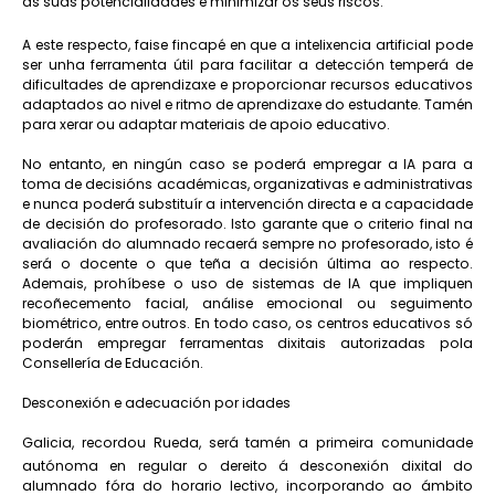
as súas potencialidades e minimizar os seus riscos.
A este respecto, faise fincapé en que a intelixencia artificial pode
ser unha ferramenta útil para facilitar a detección temperá de
dificultades de aprendizaxe e proporcionar recursos educativos
adaptados ao nivel e ritmo de aprendizaxe do estudante. Tamén
para xerar ou adaptar materiais de apoio educativo.
No entanto, en ningún caso se poderá empregar a IA para a
toma de decisións académicas, organizativas e administrativas
e nunca poderá substituír a intervención directa e a capacidade
de decisión do profesorado. Isto garante que o criterio final na
avaliación do alumnado recaerá sempre no profesorado, isto é
será o docente o que teña a decisión última ao respecto.
Ademais, prohíbese o uso de sistemas de IA que impliquen
recoñecemento facial, análise emocional ou seguimento
biométrico, entre outros. En todo caso, os centros educativos só
poderán empregar ferramentas dixitais autorizadas pola
Consellería de Educación.
Desconexión e adecuación por idades
Galicia, recordou Rueda, será tamén a primeira comunidade
autónoma en regular o dereito á desconexión dixital do
alumnado fóra do horario lectivo, incorporando ao ámbito