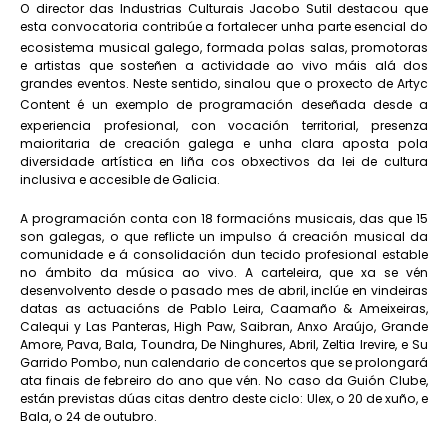
O director das Industrias Culturais Jacobo Sutil destacou que
esta convocatoria contribúe a fortalecer unha parte esencial do
ecosistema musical galego, formada polas salas, promotoras
e artistas que sosteñen a actividade ao vivo máis alá dos
grandes eventos. Neste sentido, sinalou que o proxecto de Artyc
Content é un exemplo de programación deseñada desde a
experiencia profesional, con vocación territorial, presenza
maioritaria de creación galega e unha clara aposta pola
diversidade artística en liña cos obxectivos da lei de cultura
inclusiva e accesible de Galicia.
A programación conta con 18 formacións musicais, das que 15
son galegas, o que reflicte un impulso á creación musical da
comunidade e á consolidación dun tecido profesional estable
no ámbito da música ao vivo. A carteleira, que xa se vén
desenvolvento desde o pasado mes de abril, inclúe en vindeiras
datas as actuacións de Pablo Leira, Caamaño & Ameixeiras,
Calequi y Las Panteras, High Paw, Saibran, Anxo Araújo, Grande
Amore, Pava, Bala, Toundra, De Ninghures, Abril, Zeltia Irevire, e Su
Garrido Pombo, nun calendario de concertos que se prolongará
ata finais de febreiro do ano que vén. No caso da Guión Clube,
están previstas dúas citas dentro deste ciclo: Ulex, o 20 de xuño, e
Bala, o 24 de outubro.