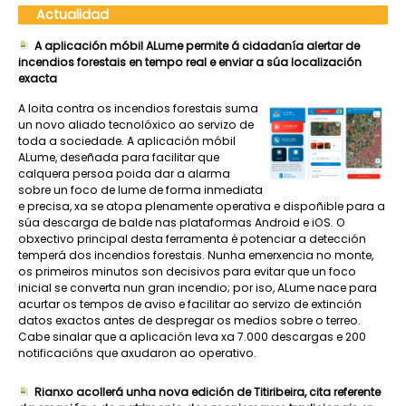
Actualidad
A aplicación móbil ALume permite á cidadanía alertar de
incendios forestais en tempo real e enviar a súa localización
exacta
A loita contra os incendios forestais suma
un novo aliado tecnolóxico ao servizo de
toda a sociedade. A aplicación móbil
ALume, deseñada para facilitar que
calquera persoa poida dar a alarma
sobre un foco de lume de forma inmediata
e precisa, xa se atopa plenamente operativa e dispoñible para a
súa descarga de balde nas plataformas Android e iOS. O
obxectivo principal desta ferramenta é potenciar a detección
temperá dos incendios forestais. Nunha emerxencia no monte,
os primeiros minutos son decisivos para evitar que un foco
inicial se converta nun gran incendio; por iso, ALume nace para
acurtar os tempos de aviso e facilitar ao servizo de extinción
datos exactos antes de despregar os medios sobre o terreo.
Cabe sinalar que a aplicación leva xa 7.000 descargas e 200
notificacións que axudaron ao operativo.
Rianxo acollerá unha nova edición de Titiribeira, cita referente