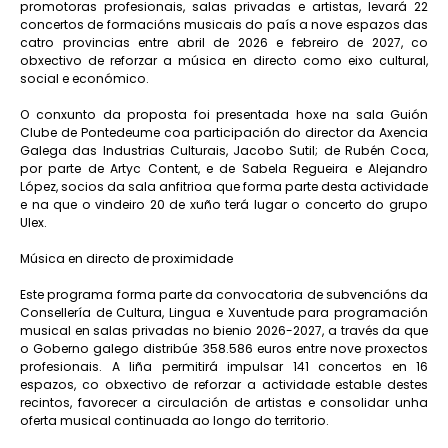
promotoras profesionais, salas privadas e artistas, levará 22
concertos de formacións musicais do país a nove espazos das
catro provincias entre abril de 2026 e febreiro de 2027, co
obxectivo de reforzar a música en directo como eixo cultural,
social e económico.
O conxunto da proposta foi presentada hoxe na sala Guión
Clube de Pontedeume coa participación do director da Axencia
Galega das Industrias Culturais, Jacobo Sutil; de Rubén Coca,
por parte de Artyc Content, e de Sabela Regueira e Alejandro
López, socios da sala anfitrioa que forma parte desta actividade
e na que o vindeiro 20 de xuño terá lugar o concerto do grupo
Ulex.
Música en directo de proximidade
Este programa forma parte da convocatoria de subvencións da
Consellería de Cultura, Lingua e Xuventude para programación
musical en salas privadas no bienio 2026-2027, a través da que
o Goberno galego distribúe 358.586 euros entre nove proxectos
profesionais. A liña permitirá impulsar 141 concertos en 16
espazos, co obxectivo de reforzar a actividade estable destes
recintos, favorecer a circulación de artistas e consolidar unha
oferta musical continuada ao longo do territorio.