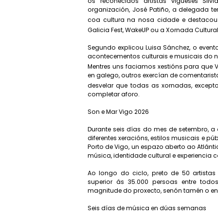
os recoñecidos artistas vigueses Sil
organización, José Patiño, a delegada te
coa cultura na nosa cidade e destacou 
Galicia Fest, WakeUP ou a Xornada Cultural
Segundo explicou Luisa Sánchez, o event
acontecementos culturais e musicais do no
Mentres uns faciamos xestións para que V
en galego, outros exercían de comentarist
desvelar que todas as xornadas, except
completar aforo.
Son e Mar Vigo 2026
Durante seis días do mes de setembro, a 
diferentes xeracións, estilos musicais e p
Porto de Vigo, un espazo aberto ao Atlánt
música, identidade cultural e experienci
Ao longo do ciclo, preto de 50 artistas
superior ás 35.000 persoas entre todo
magnitude do proxecto, senón tamén o eno
Seis días de música en dúas semanas