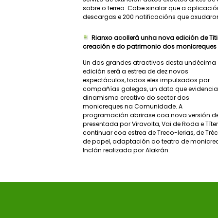
sobre o terreo. Cabe sinalar que a aplicació
descargas e 200 notificacións que axudaro
Rianxo acollerá unha nova edición de Titiri
creación e do patrimonio dos monicreques t
Un dos grandes atractivos desta undécima
edición será a estrea de dez novos
espectáculos, todos eles impulsados por
compañías galegas, un dato que evidencia
dinamismo creativo do sector dos
monicreques na Comunidade. A
programación abrirase coa nova versión de A
presentada por Viravolta, Vai de Roda e Títe
continuar coa estrea de Treco-lerias, de Tré
de papel, adaptación ao teatro de monicreq
Inclán realizada por Alakrán.