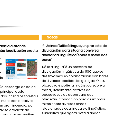
Notas
Arrinca 'Dálle á lingua', un proxecto de
danía alertar de
divulgación para situar a conversa
 súa localización exacta
arredor da lingüística 'sobre a mesa dos
n
bares'
 a
'Dálle á lingua' é un proxecto de
divulgación lingüística da USC que se
a
desenvolverá en colaboración con bares
de
de diversas localidades galegas. O seu
obxectivo é 'poñer a lingüística sobre a
súa descarga de balde
mesa', literalmente, a través de
principal desta
pousavasos de dobre cara que
dos incendios forestais.
ofrecerán información para desmontar
inutos son decisivos
mitos sobre diversos temas
nun gran incendio; por
relacionados coa lingua e a lingüística.
viso e facilitar ao
A iniciativa que agora bota a andar
e despregar os medios