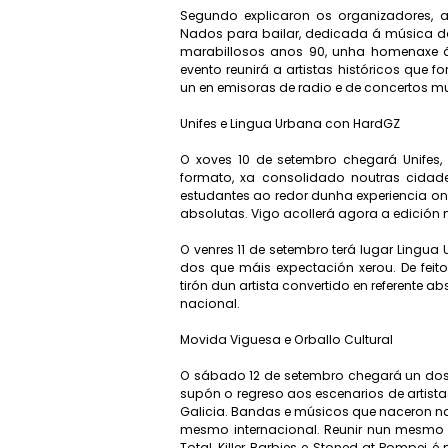
Segundo explicaron os organizadores, 
Nados para bailar, dedicada á música d
marabillosos anos 90, unha homenaxe 
evento reunirá a artistas históricos que
un en emisoras de radio e de concertos mul
Unifes e Lingua Urbana con HardGZ
O xoves 10 de setembro chegará Unifes, u
formato, xa consolidado noutras cidades
estudantes ao redor dunha experiencia on
absolutas. Vigo acollerá agora a edición
O venres 11 de setembro terá lugar Lingu
dos que máis expectación xerou. De fei
tirón dun artista convertido en referente
nacional.
Movida Viguesa e Orballo Cultural
O sábado 12 de setembro chegará un dos p
supón o regreso aos escenarios de artist
Galicia. Bandas e músicos que naceron n
mesmo internacional. Reunir nun mesmo e
Total, Killer Barbies e Stoned at Pompei