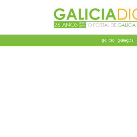
galicia
|
galegos
|