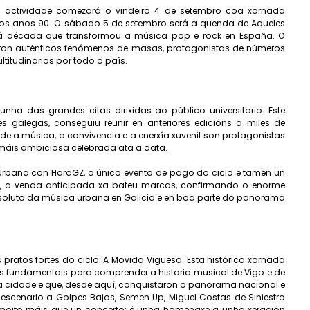
a actividade comezará o vindeiro 4 de setembro coa xornada
os anos 90. O sábado 5 de setembro será a quenda de Aqueles
á década que transformou a música pop e rock en España. O
 foron auténticos fenómenos de masas, protagonistas de números
titudinarios por todo o país.
nha das grandes citas dirixidas ao público universitario. Este
 galegas, conseguiu reunir en anteriores edicións a miles de
de a música, a convivencia e a enerxía xuvenil son protagonistas
 máis ambiciosa celebrada ata a data.
a Urbana con HardGZ, o único evento de pago do ciclo e tamén un
to, a venda anticipada xa bateu marcas, confirmando o enorme
 absoluto da música urbana en Galicia e en boa parte do panorama
ratos fortes do ciclo: A Movida Viguesa. Esta histórica xornada
as fundamentais para comprender a historia musical de Vigo e de
a cidade e que, desde aquí, conquistaron o panorama nacional e
scenario a Golpes Bajos, Semen Up, Miguel Costas de Siniestro
 é moito máis que un concerto: é unha homenaxe a unha xeración