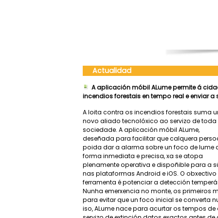
Actualidad
A aplicación móbil ALume permite á cida
incendios forestais en tempo real e enviar a
A loita contra os incendios forestais suma u
novo aliado tecnolóxico ao servizo de toda
sociedade. A aplicación móbil ALume,
deseñada para facilitar que calquera perso
poida dar a alarma sobre un foco de lume 
forma inmediata e precisa, xa se atopa
plenamente operativa e dispoñible para a 
nas plataformas Android e iOS. O obxectivo 
ferramenta é potenciar a detección temperá 
Nunha emerxencia no monte, os primeiros m
para evitar que un foco inicial se converta 
iso, ALume nace para acurtar os tempos de a
servizo de extinción datos exactos antes d