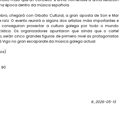
unha época dentro da música española.
bro, chegará con Orballo Cultural, a gran aposta de Son e Mar
aíz. O evento reunirá a algúns dos artistas máis importantes e
ue conseguiron proxectar a cultura galega por todo o mundo
ística. Os organizadores apuntaron que aínda que o cartel
 serán cinco grandes figuras de primeiro nivel as protagonistas
á Vigo no gran escaparate da música galega actual.
cos)
 90
R., 2026-05-13