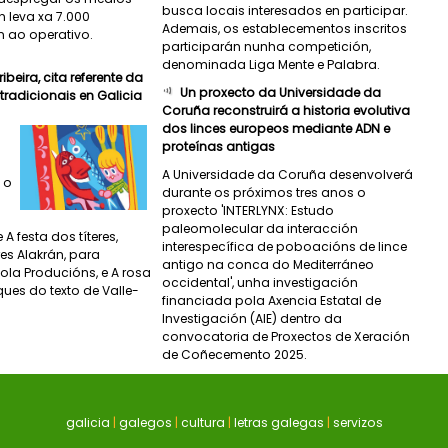
busca locais interesados en participar.
n leva xa 7.000
Ademais, os establecementos inscritos
n ao operativo.
participarán nunha competición,
denominada Liga Mente e Palabra.
beira, cita referente da
Un proxecto da Universidade da
radicionais en Galicia
Coruña reconstruirá a historia evolutiva
dos linces europeos mediante ADN e
proteínas antigas
A Universidade da Coruña desenvolverá
 o
durante os próximos tres anos o
proxecto 'INTERLYNX: Estudo
paleomolecular da interacción
 festa dos títeres,
interespecífica de poboacións de lince
res Alakrán, para
antigo na conca do Mediterráneo
cola Producións, e A rosa
occidental', unha investigación
ues do texto de Valle-
financiada pola Axencia Estatal de
Investigación (AIE) dentro da
convocatoria de Proxectos de Xeración
de Coñecemento 2025.
galicia
|
galegos
|
cultura
|
letras galegas
|
servizos