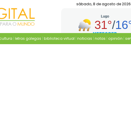
sábado, 8 de agosto de 2026
cultura
|
letras galegas
|
biblioteca virtual
|
noticias
|
notas
|
opinión
|
ser