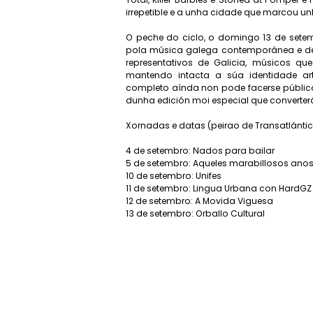
irrepetible e a unha cidade que marcou 
O peche do ciclo, o domingo 13 de setem
pola música galega contemporánea e de r
representativos de Galicia, músicos q
mantendo intacta a súa identidade art
completo aínda non pode facerse público,
dunha edición moi especial que converter
Xornadas e datas (peirao de Transatlánti
4 de setembro: Nados para bailar
5 de setembro: Aqueles marabillosos anos
10 de setembro: Unifes
11 de setembro: Lingua Urbana con HardGZ
12 de setembro: A Movida Viguesa
13 de setembro: Orballo Cultural