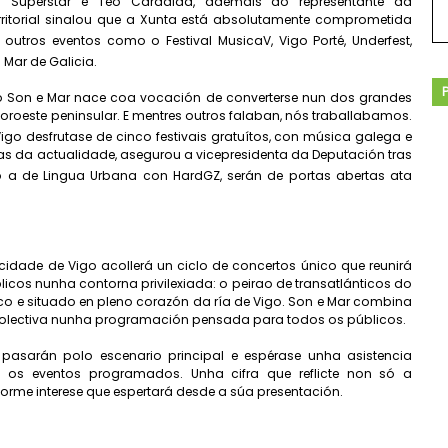
via Superstar e Teo Cardalda, ademais do representante da
rritorial sinalou que a Xunta está absolutamente comprometida
outros eventos como o Festival MusicaV, Vigo Porté, Underfest,
 Mar de Galicia.
o Son e Mar nace coa vocación de converterse nun dos grandes
roeste peninsular. E mentres outros falaban, nós traballabamos.
igo desfrutase de cinco festivais gratuítos, con música galega e
as da actualidade, asegurou a vicepresidenta da Deputación tras
o a de Lingua Urbana con HardGZ, serán de portas abertas ata
cidade de Vigo acollerá un ciclo de concertos único que reunirá
úblicos nunha contorna privilexiada: o peirao de transatlánticos do
ico e situado en pleno corazón da ría de Vigo. Son e Mar combina
a colectiva nunha programación pensada para todos os públicos.
 pasarán polo escenario principal e espérase unha asistencia
s os eventos programados. Unha cifra que reflicte non só a
rme interese que espertará desde a súa presentación.