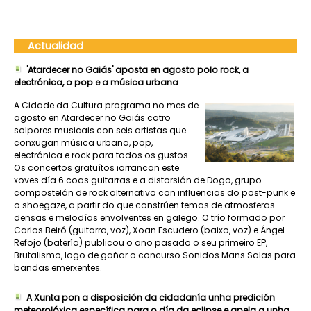
Actualidad
'Atardecer no Gaiás' aposta en agosto polo rock, a
electrónica, o pop e a música urbana
A Cidade da Cultura programa no mes de
agosto en Atardecer no Gaiás catro
solpores musicais con seis artistas que
conxugan música urbana, pop,
electrónica e rock para todos os gustos.
Os concertos gratuítos ¡arrancan este
xoves día 6 coas guitarras e a distorsión de Dogo, grupo
compostelán de rock alternativo con influencias do post-punk e
o shoegaze, a partir do que constrúen temas de atmosferas
densas e melodías envolventes en galego. O trío formado por
Carlos Beiró (guitarra, voz), Xoan Escudero (baixo, voz) e Ángel
Refojo (batería) publicou o ano pasado o seu primeiro EP,
Brutalismo, logo de gañar o concurso Sonidos Mans Salas para
bandas emerxentes.
A Xunta pon a disposición da cidadanía unha predición
meteorolóxica específica para o día da eclipse e apela a unha