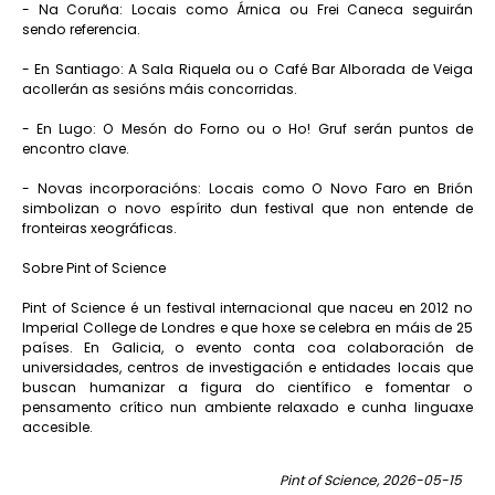
- Na Coruña: Locais como Árnica ou Frei Caneca seguirán
sendo referencia.
- En Santiago: A Sala Riquela ou o Café Bar Alborada de Veiga
acollerán as sesións máis concorridas.
- En Lugo: O Mesón do Forno ou o Ho! Gruf serán puntos de
encontro clave.
- Novas incorporacións: Locais como O Novo Faro en Brión
simbolizan o novo espírito dun festival que non entende de
fronteiras xeográficas.
Sobre Pint of Science
Pint of Science é un festival internacional que naceu en 2012 no
Imperial College de Londres e que hoxe se celebra en máis de 25
países. En Galicia, o evento conta coa colaboración de
universidades, centros de investigación e entidades locais que
buscan humanizar a figura do científico e fomentar o
pensamento crítico nun ambiente relaxado e cunha linguaxe
accesible.
Pint of Science, 2026-05-15