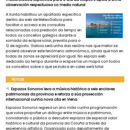
observación respectuosa co medio natural
A Xunta habilitou un apartado específico
dentro da web de MeteoGalicia para
facilitar o acceso e as consultas
relacionadas coa predición do tempo en
todos os concellos galegos durante a
xornada da eclipse solar, prevista para o
12 de agosto. Galicia será unha das rexións nas que mellor se
poderá observar este fenómeno astronómico, aínda que non en
todas as zonas se apreciará por igual. No espazo web
dedicado ao tempo durante a eclipse hai un mapa con todos
os concellos sobre o que se indica en cales será total.
Notas
Espazos Sonoros leva a música histórica a seis enclaves
patrimoniais da provincia e reforza a súa proxección
internacional cunha nova cita en Viena
Espazos Sonoros regresa un ano máis cunha programación
que volve propoñer un diálogo entre música e patrimonio,
convidando o público a descubrir espazos de especial valor
histórico e cultural da provincia da Coruña a través da
experiencia artística. Organizado polo departamento de