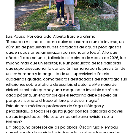
Luis Pousa. Por otra lado, Alberto Barciela afirma:
"Recurro a mis notas como quien se asoma a un río inverso, un
cúmulo de pequeñas nubes cargadas de aguas prodigiosas
que, en ocasiones, amenazan con inundarlo todo". A lo que
añade: "Lobo Antunes, fallecido este cinco de marzo de 2026, fue
mucho más que un escritor; fue un psiquiatra de las palabras
que supo diseccionar la condición humana con la precisión de
un ser humano y la angustia de un superviviente. En mis
cuadernos guardo, como tesoros destacados del naufragio sus
reflexiones sobre el oficio de escribir: el autor de Memoria de
elefante sostenía que hay una maquinaria invisible detrás de
cada página, un engranaje que el lector no debe de percibir
porque si se nota el truco el libro pierde su magia"
Psiquiatras, médicos, profesores de Yoga, filólogos y
periodistas... a todos les gusta jugar con las palabras a través
de sus inquietudes. ¿No estaremos ante una revisión de la
historia?
El filólogo, no profesor de las palabras, Óscar Pujol Riembau
durante parte de su vida ha indagado en ellas y las ha hecho