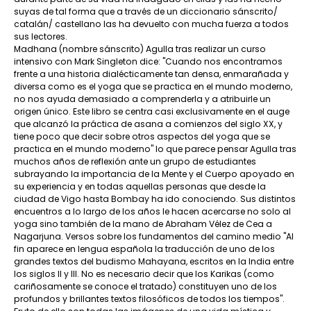
suyas de tal forma que a través de un diccionario sánscrito/
catalán/ castellano las ha devuelto con mucha fuerza a todos
sus lectores.
Madhana (nombre sánscrito) Agulla tras realizar un curso
intensivo con Mark Singleton dice: "Cuando nos encontramos
frente a una historia dialécticamente tan densa, enmarañada y
diversa como es el yoga que se practica en el mundo moderno,
no nos ayuda demasiado a comprenderla y a atribuirle un
origen único. Este libro se centra casi exclusivamente en el auge
que alcanzó la práctica de asana a comienzos del siglo XX, y
tiene poco que decir sobre otros aspectos del yoga que se
practica en el mundo moderno" lo que parece pensar Agulla tras
muchos años de reflexión ante un grupo de estudiantes
subrayando la importancia de la Mente y el Cuerpo apoyado en
su experiencia y en todas aquellas personas que desde la
ciudad de Vigo hasta Bombay ha ido conociendo. Sus distintos
encuentros a lo largo de los años le hacen acercarse no solo al
yoga sino también de la mano de Abraham Vélez de Cea a
Nagarjuna. Versos sobre los fundamentos del camino medio "Al
fin aparece en lengua española la traducción de uno de los
grandes textos del budismo Mahayana, escritos en la India entre
los siglos II y III. No es necesario decir que los Karikas (como
cariñosamente se conoce el tratado) constituyen uno de los
profundos y brillantes textos filosóficos de todos los tiempos".