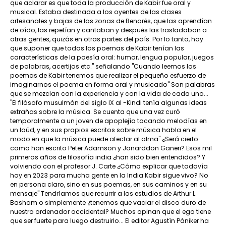
que aclarar es que toda la producción de Kabir fue oral y
musical. Estaba destinada a los oyentes de las clases
artesanales y bajas de las zonas de Benarés, que las aprendían
de oído, las repetían y cantaban y después las trasladaban a
otras gentes, quizás en otras partes del país. Por lo tanto, hay
que suponer que todos los poemas de Kabir tenían las
características de la poesía oral: humor, lengua popular, juegos
de palabras, acertijos etc." señalando "Cuando leemos los
poemas de Kabir tenemos que realizar el pequeño esfuerzo de
imaginarnos el poema en forma oral y musicado" Son palabras
que se mezclan con la experiencia y con la vida de cada uno...
"El filósofo musulmán del siglo IX al -Kindi tenía algunas ideas
extrañas sobre la música. Se cuenta que una vez curó
temporalmente a un joven de apoplejía tocando melodías en
un laúd, y en sus propios escritos sobre música habla en el
modo en que la música puede afectar al alma" ¿Será cierto
como han escrito Peter Adamson y Jonarddon Ganeri? Esos mil
primeros años de filosofía india ¿han sido bien entendidos? Y
volviendo con el profesor J. Carte ¿Cómo explicar que todavía
hoy en 2023 para mucha gente en la India Kabir sigue vivo? No
en persona claro, sino en sus poemas, en sus caminos y en su
mensaje" Tendríamos que recurrir a los estudios de Arthur L.
Basham o simplemente ¿tenemos que vaciar el disco duro de
nuestro ordenador occidental? Muchos opinan que el ego tiene
que ser fuerte para luego destruirlo... El editor Agustín Pániker ha