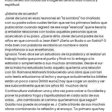
Fruto de ello son todas las imágenes de una vida mística y
espiritual.
¿Estaría de acuerdo?
Javier de Luna en esas reuniones en "la sombra" ha charlado
con su padre sobre cuales tenían que ser los primeros textos que
publicarían cuando regresó de ese viaje "esencial" que le llevaría
a entablar relaciones con todas aquellas personas que se
acercaban a su paso. ¿Que le diría Javier de Luna padre de los
años en que conoció a Jean Kein? ¿Sería un Buda o un Sabio? O
más bien con palabras escribiría un nombre o daría
importancia a sus enseñanzas.
Ignacio Tineo dice ser un estudioso de la palabra y al realizar un
trabajo hasta que pone el punto y final no lo entrega a la
editorial o simplemente a sus muchas amistades. Desde el sur
de la India ha estudiado todo aquello que tenía una relación
con Sri. Ramana Maharshi traduciendo una obra que con tan
solo leerla entusiasma al lector y aunque actualmente los billetes
están un poco caros (6000 euros) hay que coger un avión y ver
ese subcontinente que en los años 60  muchos de la
Contracultura visitaban una y otra vez para volver a Occidente y
poner la palabra Yoga y Espiritualidad en cada acto de sus
vidas... ¿Ha cambiado el camino que tenemos que seguir?
Quizás nos puede aconsejar es J. Carte a través de sus muchas
obras combinando la reflexión y el ensayo. "Lo primero que hay