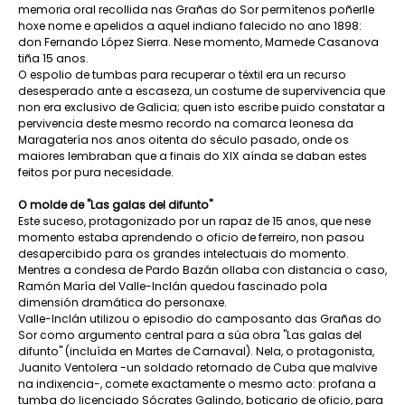
memoria oral recollida nas Grañas do Sor permítenos poñerlle
hoxe nome e apelidos a aquel indiano falecido no ano 1898:
don Fernando López Sierra. Nese momento, Mamede Casanova
tiña 15 anos.
O espolio de tumbas para recuperar o téxtil era un recurso
desesperado ante a escaseza, un costume de supervivencia que
non era exclusivo de Galicia; quen isto escribe puido constatar a
pervivencia deste mesmo recordo na comarca leonesa da
Maragatería nos anos oitenta do século pasado, onde os
maiores lembraban que a finais do XIX aínda se daban estes
feitos por pura necesidade.
O molde de "Las galas del difunto"
Este suceso, protagonizado por un rapaz de 15 anos, que nese
momento estaba aprendendo o oficio de ferreiro, non pasou
desapercibido para os grandes intelectuais do momento.
Mentres a condesa de Pardo Bazán ollaba con distancia o caso,
Ramón María del Valle-Inclán quedou fascinado pola
dimensión dramática do personaxe.
Valle-Inclán utilizou o episodio do camposanto das Grañas do
Sor como argumento central para a súa obra "Las galas del
difunto" (incluída en Martes de Carnaval). Nela, o protagonista,
Juanito Ventolera -un soldado retornado de Cuba que malvive
na indixencia-, comete exactamente o mesmo acto: profana a
tumba do licenciado Sócrates Galindo, boticario de oficio, para