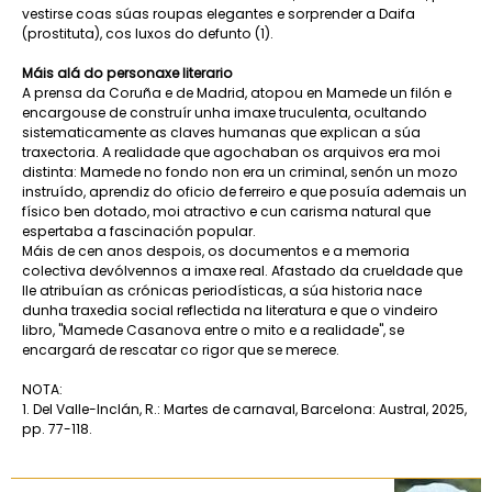
vestirse coas súas roupas elegantes e sorprender a Daifa
(prostituta), cos luxos do defunto (1).
Máis alá do personaxe literario
A prensa da Coruña e de Madrid, atopou en Mamede un filón e
encargouse de construír unha imaxe truculenta, ocultando
sistematicamente as claves humanas que explican a súa
traxectoria. A realidade que agochaban os arquivos era moi
distinta: Mamede no fondo non era un criminal, senón un mozo
instruído, aprendiz do oficio de ferreiro e que posuía ademais un
físico ben dotado, moi atractivo e cun carisma natural que
espertaba a fascinación popular.
Máis de cen anos despois, os documentos e a memoria
colectiva devólvennos a imaxe real. Afastado da crueldade que
lle atribuían as crónicas periodísticas, a súa historia nace
dunha traxedia social reflectida na literatura e que o vindeiro
libro, "Mamede Casanova entre o mito e a realidade", se
encargará de rescatar co rigor que se merece.
NOTA:
1. Del Valle-Inclán, R.: Martes de carnaval, Barcelona: Austral, 2025,
pp. 77-118.