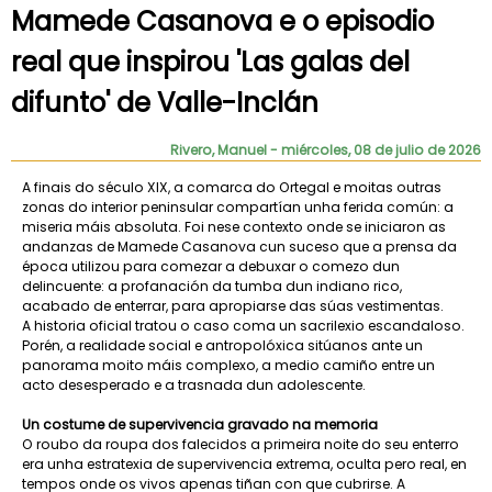
Mamede Casanova e o episodio
real que inspirou 'Las galas del
difunto' de Valle-Inclán
Rivero, Manuel
- miércoles, 08 de julio de 2026
A finais do século XIX, a comarca do Ortegal e moitas outras
zonas do interior peninsular compartían unha ferida común: a
miseria máis absoluta. Foi nese contexto onde se iniciaron as
andanzas de Mamede Casanova cun suceso que a prensa da
época utilizou para comezar a debuxar o comezo dun
delincuente: a profanación da tumba dun indiano rico,
acabado de enterrar, para apropiarse das súas vestimentas.
A historia oficial tratou o caso coma un sacrilexio escandaloso.
Porén, a realidade social e antropolóxica sitúanos ante un
panorama moito máis complexo, a medio camiño entre un
acto desesperado e a trasnada dun adolescente.
Un costume de supervivencia gravado na memoria
O roubo da roupa dos falecidos a primeira noite do seu enterro
era unha estratexia de supervivencia extrema, oculta pero real, en
tempos onde os vivos apenas tiñan con que cubrirse. A