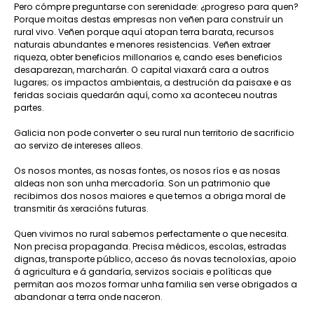
Pero cómpre preguntarse con serenidade: ¿progreso para quen?
Porque moitas destas empresas non veñen para construír un
rural vivo. Veñen porque aquí atopan terra barata, recursos
naturais abundantes e menores resistencias. Veñen extraer
riqueza, obter beneficios millonarios e, cando eses beneficios
desaparezan, marcharán. O capital viaxará cara a outros
lugares; os impactos ambientais, a destrución da paisaxe e as
feridas sociais quedarán aquí, como xa aconteceu noutras
partes.
Galicia non pode converter o seu rural nun territorio de sacrificio
ao servizo de intereses alleos.
Os nosos montes, as nosas fontes, os nosos ríos e as nosas
aldeas non son unha mercadoría. Son un patrimonio que
recibimos dos nosos maiores e que temos a obriga moral de
transmitir ás xeracións futuras.
Quen vivimos no rural sabemos perfectamente o que necesita.
Non precisa propaganda. Precisa médicos, escolas, estradas
dignas, transporte público, acceso ás novas tecnoloxías, apoio
á agricultura e á gandaría, servizos sociais e políticas que
permitan aos mozos formar unha familia sen verse obrigados a
abandonar a terra onde naceron.