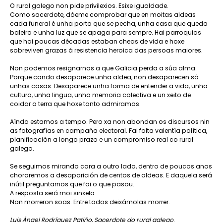
O rural galego non pide privilexios. Esixe igualdade.
Como sacerdote, dóeme comprobar que en moitas aldeas
cada funeral é unha porta que se pecha, unha casa que queda
baleira e unha luz que se apaga para sempre. Hai parroquias
que hai poucas décadas estaban cheas de vida e hoxe
sobreviven grazas á resistencia heroica das persoas maiores.
Non podemos resignarnos a que Galicia perda a súa alma.
Porque cando desaparece unha aldea, non desaparecen só
unhas casas. Desaparece unha forma de entender a vida, unha
cultura, unha lingua, unha memoria colectiva e un xeito de
coidar a terra que hoxe tanto admiramos.
Aínda estamos a tempo. Pero xa non abondan os discursos nin
as fotografías en campaña electoral. Fai falta valentía política,
planificación a longo prazo e un compromiso real co rural
galego.
Se seguimos mirando cara a outro lado, dentro de poucos anos
choraremos a desaparición de centos de aldeas. E daquela será
inútil preguntarnos que foi o que pasou.
A resposta será moi sinxela.
Non morreron soas. Entre todos deixámolas morrer.
Luis Ángel Rodríguez Patiño, Sacerdote do rural galego
.