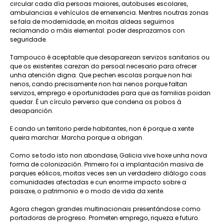
circular cada día persoas maiores, autobuses escolares,
ambulancias e vehículos de emerxencia. Mentres noutras zonas
se fala de modernidade, en moitas aldeas seguimos
reclamando o máis elemental: poder desprazarnos con
seguridade.
Tampouco é aceptable que desaparezan servizos sanitarios ou
que os existentes carezan do persoal necesario para ofrecer
unha atención digna. Que pechen escolas porque non hai
nenos, cando precisamente non hai nenos porque faltan
servizos, emprego e oportunidades para que as familias poidan
quedar. É un círculo perverso que condena os pobos á
desaparición.
E cando un territorio perde habitantes, non é porque a xente
queira marchar. Marcha porque a obrigan.
Como se todo isto non abondase, Galicia vive hoxe unha nova
forma de colonización. Primeiro foi a implantación masiva de
parques eólicos, moitas veces sen un verdadeiro diálogo coas
comunidades afectadas e cun enorme impacto sobre a
paisaxe, o patrimonio e o modo de vida da xente.
Agora chegan grandes multinacionais presentándose como
portadoras de progreso. Prometen emprego, riqueza e futuro.