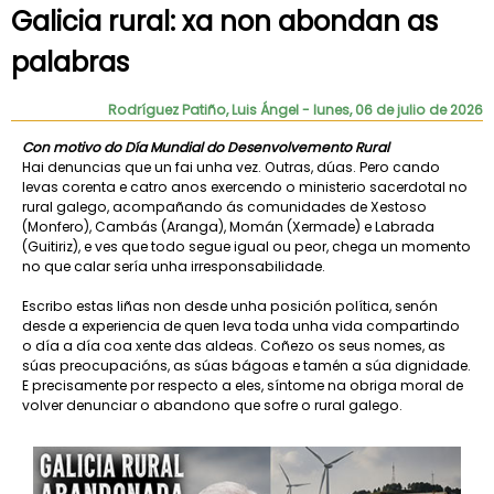
Galicia rural: xa non abondan as
palabras
Rodríguez Patiño, Luis Ángel
- lunes, 06 de julio de 2026
Con motivo do Día Mundial do Desenvolvemento Rural
Hai denuncias que un fai unha vez. Outras, dúas. Pero cando
levas corenta e catro anos exercendo o ministerio sacerdotal no
rural galego, acompañando ás comunidades de Xestoso
(Monfero), Cambás (Aranga), Momán (Xermade) e Labrada
(Guitiriz), e ves que todo segue igual ou peor, chega un momento
no que calar sería unha irresponsabilidade.
Escribo estas liñas non desde unha posición política, senón
desde a experiencia de quen leva toda unha vida compartindo
o día a día coa xente das aldeas. Coñezo os seus nomes, as
súas preocupacións, as súas bágoas e tamén a súa dignidade.
E precisamente por respecto a eles, síntome na obriga moral de
volver denunciar o abandono que sofre o rural galego.