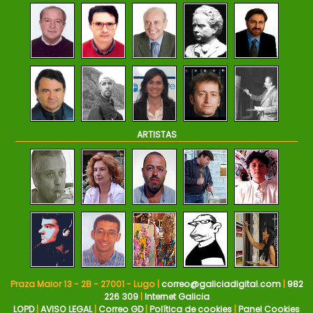
ARTISTAS
Praza Maior 13 - 2B - 27001 - Lugo |
correo@galiciadigital.com
|
982
226 309
|
Internet Galicia
LOPD
|
AVISO LEGAL
|
Correo GD
|
Política de cookies
|
Panel Cookies