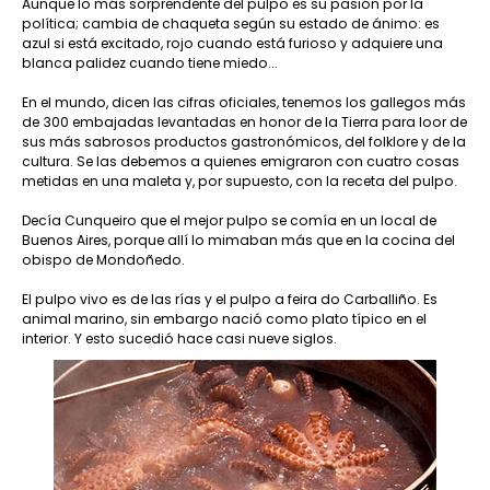
Aunque lo más sorprendente del pulpo es su pasión por la
política; cambia de chaqueta según su estado de ánimo: es
azul si está excitado, rojo cuando está furioso y adquiere una
blanca palidez cuando tiene miedo...
En el mundo, dicen las cifras oficiales, tenemos los gallegos más
de 300 embajadas levantadas en honor de la Tierra para loor de
sus más sabrosos productos gastronómicos, del folklore y de la
cultura. Se las debemos a quienes emigraron con cuatro cosas
metidas en una maleta y, por supuesto, con la receta del pulpo.
Decía Cunqueiro que el mejor pulpo se comía en un local de
Buenos Aires, porque allí lo mimaban más que en la cocina del
obispo de Mondoñedo.
El pulpo vivo es de las rías y el pulpo a feira do Carballiño. Es
animal marino, sin embargo nació como plato típico en el
interior. Y esto sucedió hace casi nueve siglos.