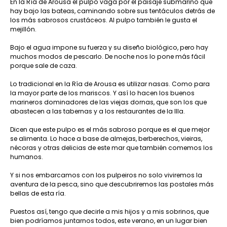
En la Ría de Arousa el pulpo vaga por el paisaje submarino que
hay bajo las bateas, caminando sobre sus tentáculos detrás de
los más sabrosos crustáceos. Al pulpo también le gusta el
mejillón.
Bajo el agua impone su fuerza y su diseño biológico, pero hay
muchos modos de pescarlo. De noche nos lo pone más fácil
porque sale de caza.
Lo tradicional en la Ría de Arousa es utilizar nasas. Como para
la mayor parte de los mariscos. Y así lo hacen los buenos
marineros dominadores de las viejas dornas, que son los que
abastecen a las tabernas y a los restaurantes de la Illa.
Dicen que este pulpo es el más sabroso porque es el que mejor
se alimenta. Lo hace a base de almejas, berberechos, vieiras,
nécoras y otras delicias de este mar que también comemos los
humanos.
Y si nos embarcamos con los pulpeiros no solo viviremos la
aventura de la pesca, sino que descubriremos las postales más
bellas de esta ría.
Puestos así, tengo que decirle a mis hijos y a mis sobrinos, que
bien podríamos juntarnos todos, este verano, en un lugar bien