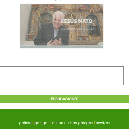
PUBLICACIONES
galicia
|
galegos
|
cultura
|
letras galegas
|
servizos