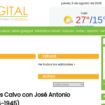
jueves, 6 de agosto de 2026
cultura
|
letras galegas
|
biblioteca virtual
|
noticias
|
notas
|
opinión
|
ser
Editorial
Ver todos los editoriales »
Archivo
ás Calvo con José Antonio
4-1945)