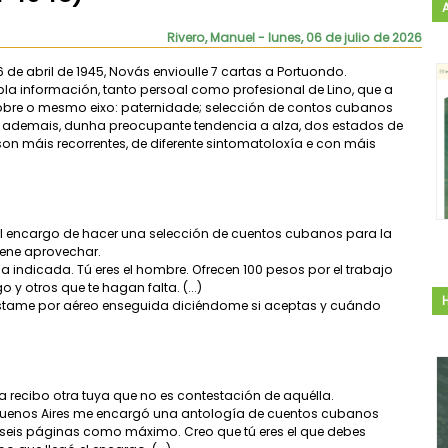
Rivero, Manuel
- lunes, 06 de julio de 2026
 de abril de 1945, Novás envioulle 7 cartas a Portuondo.
 información, tanto persoal como profesional de Lino, que a
obre o mesmo eixo: paternidade; selección de contos cubanos
, ademais, dunha preocupante tendencia a alza, dos estados de
on máis recorrentes, de diferente sintomatoloxía e con máis
 el encargo de hacer una selección de cuentos cubanos para la
iene aprovechar.
 indicada. Tú eres el hombre. Ofrecen 100 pesos por el trabajo
o y otros que te hagan falta. (...)
éstame por aéreo enseguida diciéndome si aceptas y cuándo
ta recibo otra tuya que no es contestación de aquélla.
 Buenos Aires me encargó una antología de cuentos cubanos
 y seis páginas como máximo. Creo que tú eres el que debes