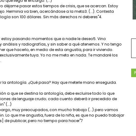
o que llegó el encargo. (...)
ero déjame pasar estos tiempos de crisis, que se acercan. Estoy
jo. Herminia va bien, acercándose a la meta3. (...). Contesta
ología son 100 dólares. Sin más derechos ni deberes"4.
o y estoy pasando momentos que a nadie le deseo5. Vino
nálisis y radiografías, y sin saber a qué atenernos. Y no tengo
er que hacerlo, en medio de esta angustia, para ir viviendo.
n exclusivamente tuya. Yo no me meto en nada. Te mandaré los
.
r la antología. ¿Qué pasa? Hay que meterle mano enseguida.
ión a que se destina la antología, debe excluirse todo lo que
siones de lenguaje crudo; cada cuento deberá ir precedido de
" (...)
mbargo, muy preocupados, con mucho trabajo (...) pero vamos
 Lo que me angustia, fuera de la niña, es que no puedo trabajar
] de publicar, pero no tiempo para hacer"7