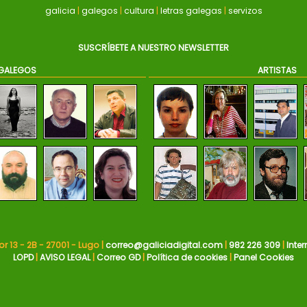
galicia
|
galegos
|
cultura
|
letras galegas
|
servizos
SUSCRÍBETE A NUESTRO NEWSLETTER
GALEGOS
ARTISTAS
r 13 - 2B - 27001 - Lugo |
correo@galiciadigital.com
|
982 226 309
|
Inter
LOPD
|
AVISO LEGAL
|
Correo GD
|
Política de cookies
|
Panel Cookies