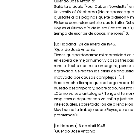
Querido José Antonio:
Salió tu artículo "Four Cuban Novelistts", e
University of Oklahoma (No me parece que 
ajustarte a las páginas que te pidieron y m
Pídeme concretamente lo que te falta. Debes
Hoy es el último día de la era Batistauru
tiempo de escribir de cosas menores"10.
[La Habana] 24 de enero de 1945.
"Querido José Antonio:
Tienes que perdonarme mi morosidad en es
en espera de mejor humor, y cosas frescas
rancio. Lucho contra la amargura, pero ell
agravado. Se repiten las crisis de angustia
motivado por causas complejas. (...)
Hace mucho tiempo que no hago nada. No p
nuestro desamparo y, sobre todo, nuestra ni
¿Cómo va esa antología? Tengo el temor de
empieces a depurar con valentía y justicia
intelectuales, sobre todo los de allende los
Muy bueno tu trabajo sobre Reyes, pero no
problemas"11.
[La Habana] 6 de abril 1945.
"Querido José Antonio: