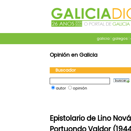
galicia
|
galegos
|
Opinión en Galicia
Buscador
autor
opinión
Epistolario de Lino Nov
Portuondo Valdor (194