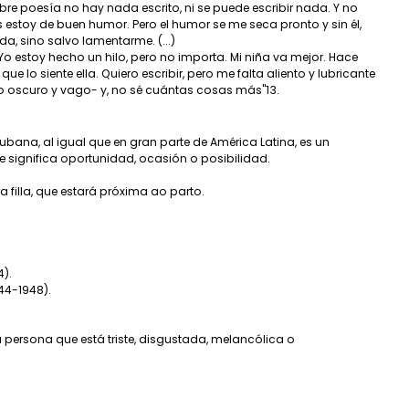
obre poesía no hay nada escrito, ni se puede escribir nada. Y no
 estoy de buen humor. Pero el humor se me seca pronto y sin él,
da, sino salvo lamentarme. (...)
..) Yo estoy hecho un hilo, pero no importa. Mi niña va mejor. Hace
ue lo siente ella. Quiero escribir, pero me falta aliento y lubricante
o oscuro y vago- y, no sé cuántas cosas más"13.
ubana, al igual que en gran parte de América Latina, es un
e significa oportunidad, ocasión o posibilidad.
 filla, que estará próxima ao parto.
4).
44-1948).
a persona que está triste, disgustada, melancólica o