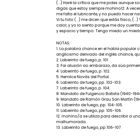
(...) Haré la crítica que me pides aunque s
digas que estoy siempre mohino12. A veces
me falta el lubricante, y no puedo hacer na
Vi tu foto (...) me dicen que estás flaco, (.
calor, y yo lo siento porque me doy cuenta q
y espacio y tiempo. Tengo miedo un mied
NOTAS:
1. La palabra chance en el habla popular c
anglicismo derivado del inglés chance, qu
2. Laberinto de fuego, p. 101.
3. Fai alusión ao embarazo, da súa primeira
4. Laberinto de fuego, p. 102.
5. Hemilce Novás del Portal.
6. Laberinto de fuego, pp. 102-103.
7. Laberinto de fuego, p. 104.
8. Mandato de Fulgencio Batista (1940-194
9. Mandato de Ramón Grau San Martín (19
10. Laberinto de fuego, pp. 104-105.
11. Laberinto de fuego, pp. 105-106.
12. mohíno/a se utiliza para describir a un
malhumorada.
13. Laberinto de fuego, pp.106-107.