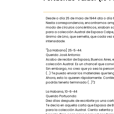
Desde o día 25 de maio de 1944 ata o día 6
Nesta correspondencia, encontramos ampla
modo de círculos concéntricos, xiraban s
para a colección Austral de Espasa Calpe
ánimo de Lino, que semella, que cada vez s
intensidade.
"[La Habana] 25-5-44.
Querido José Antonio:
Acabo de recibir de Espasa, Buenos Aires,
colección Austral. Es un chance1 que conv
Sin embargo, no creo que yo sea la persona
(...) Te puedo enviar los materiales que teng
Ahora, esto lo quieren rápidamente. Cont
podrás tenerlo terminado (...)"2
La Habana, 10-6-44
Querido Portuondo:
Diez días después de escribirte yo una car
Te decía en aquella carta que Espasa de
para la colección Austral. Ciento setenta