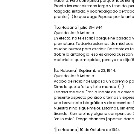
hacerla. Pero corre prisa porque hace tiemp
Pronto les escribiremos largo y tendido, p
fatigado, irritado, y sobrecargado de traba
pronto (...) lo que paga Espasa por la ant
"[La Habana] julio 31-1944
Querido José Antonio:
En efecto, no te escribí porque he pasad
prematura. Todavía estamos de médicos y a
mucho humor para escribir. Bastante es ten
Sobre la antología: eso es ahora cuestió
materiales que me pidas, pero yo no elijo"6
[La Habana] Septiembre 23, 1944.
Querido José Antonio:
Acabo de recibir de Espasa un apremio po
Dime lo que te falta y te lo mando. (...)
Espasa me dice: "Por la índole de la colecc
presente aspecto político o temas y expre
una breve nota biográfica y de presentación
Nuestra niña sigue mejor. Estamos, sin e
tirando. Siempre hay alguna compensación.
"en lo mío". Tengo chances [oportunidades
"[La Habana] 10 de Octubre de 1944.