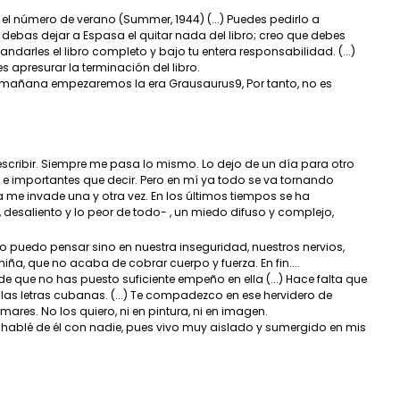
n el número de verano (Summer, 1944) (...) Puedes pedirlo a
debas dejar a Espasa el quitar nada del libro; creo que debes
andarles el libro completo y bajo tu entera responsabilidad. (...)
 apresurar la terminación del libro.
s8, mañana empezaremos la era Grausaurus9, Por tanto, no es
cribir. Siempre me pasa lo mismo. Lo dejo de un día para otro
 e importantes que decir. Pero en mí ya todo se va tornando
a me invade una y otra vez. En los últimos tiempos se ha
, desaliento y lo peor de todo- , un miedo difuso y complejo,
uedo pensar sino en nuestra inseguridad, nuestros nervios,
ña, que no acaba de cobrar cuerpo y fuerza. En fin....
 que no has puesto suficiente empeño en ella (...) Hace falta que
 las letras cubanas. (...) Te compadezco en ese hervidero de
 mares. No los quiero, ni en pintura, ni en imagen.
 hablé de él con nadie, pues vivo muy aislado y sumergido en mis