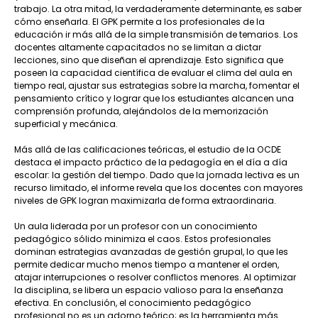
trabajo. La otra mitad, la verdaderamente determinante, es saber
cómo enseñarla. El GPK permite a los profesionales de la
educación ir más allá de la simple transmisión de temarios. Los
docentes altamente capacitados no se limitan a dictar
lecciones, sino que diseñan el aprendizaje. Esto significa que
poseen la capacidad científica de evaluar el clima del aula en
tiempo real, ajustar sus estrategias sobre la marcha, fomentar el
pensamiento crítico y lograr que los estudiantes alcancen una
comprensión profunda, alejándolos de la memorización
superficial y mecánica.
Más allá de las calificaciones teóricas, el estudio de la OCDE
destaca el impacto práctico de la pedagogía en el día a día
escolar: la gestión del tiempo. Dado que la jornada lectiva es un
recurso limitado, el informe revela que los docentes con mayores
niveles de GPK logran maximizarla de forma extraordinaria.
Un aula liderada por un profesor con un conocimiento
pedagógico sólido minimiza el caos. Estos profesionales
dominan estrategias avanzadas de gestión grupal, lo que les
permite dedicar mucho menos tiempo a mantener el orden,
atajar interrupciones o resolver conflictos menores. Al optimizar
la disciplina, se libera un espacio valioso para la enseñanza
efectiva. En conclusión, el conocimiento pedagógico
profesional no es un adorno teórico; es la herramienta más