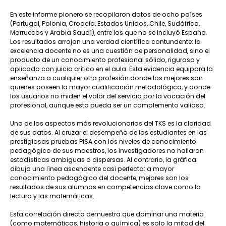
En este informe pionero se recopilaron datos de ocho países
(Portugal, Polonia, Croacia, Estados Unidos, Chile, Sudáfrica,
Marruecos y Arabia Saudí), entre los que no se incluyó España.
Los resultados arrojan una verdad científica contundente: la
excelencia docente no es una cuestión de personalidad, sino el
producto de un conocimiento profesional sólido, riguroso y
aplicado con juicio crítico en el aula. Esta evidencia equipara la
enseñanza a cualquier otra profesión donde los mejores son
quienes poseen la mayor cualificación metodológica, y donde
los usuarios no miden el valor del servicio por la vocación del
profesional, aunque esta pueda ser un complemento valioso.
Uno de los aspectos más revolucionarios del TKS es la claridad
de sus datos. Al cruzar el desempeño de los estudiantes en las
prestigiosas pruebas PISA con los niveles de conocimiento
pedagógico de sus maestros, los investigadores no hallaron
estadísticas ambiguas o dispersas. Al contrario, la gráfica
dibuja una línea ascendente casi perfecta: a mayor
conocimiento pedagógico del docente, mejores son los
resultados de sus alumnos en competencias clave como la
lectura y las matemáticas.
Esta correlación directa demuestra que dominar una materia
(como matemáticas, historia o química) es solo la mitad del