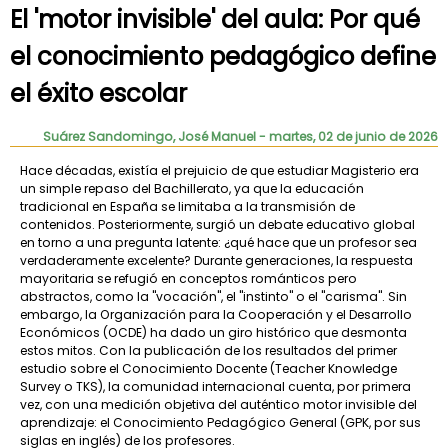
El 'motor invisible' del aula: Por qué
el conocimiento pedagógico define
el éxito escolar
Suárez Sandomingo, José Manuel
- martes, 02 de junio de 2026
Hace décadas, existía el prejuicio de que estudiar Magisterio era
un simple repaso del Bachillerato, ya que la educación
tradicional en España se limitaba a la transmisión de
contenidos. Posteriormente, surgió un debate educativo global
en torno a una pregunta latente: ¿qué hace que un profesor sea
verdaderamente excelente? Durante generaciones, la respuesta
mayoritaria se refugió en conceptos románticos pero
abstractos, como la "vocación", el "instinto" o el "carisma". Sin
embargo, la Organización para la Cooperación y el Desarrollo
Económicos (OCDE) ha dado un giro histórico que desmonta
estos mitos. Con la publicación de los resultados del primer
estudio sobre el Conocimiento Docente (Teacher Knowledge
Survey o TKS), la comunidad internacional cuenta, por primera
vez, con una medición objetiva del auténtico motor invisible del
aprendizaje: el Conocimiento Pedagógico General (GPK, por sus
siglas en inglés) de los profesores.