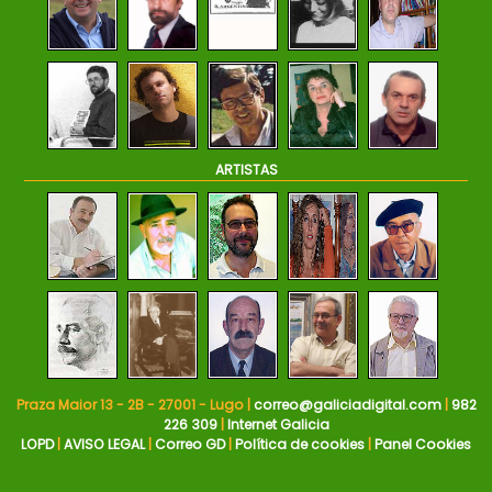
ARTISTAS
Praza Maior 13 - 2B - 27001 - Lugo |
correo@galiciadigital.com
|
982
226 309
|
Internet Galicia
LOPD
|
AVISO LEGAL
|
Correo GD
|
Política de cookies
|
Panel Cookies