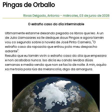
Pingas de Orballo
Rivas Delgado, Antonio
- miércoles, 03 de junio de 2026
O estraño caso do día interminable
Ultimamente estanme deixando pegada os libros que leo. A un
de Julio Llamazares xa lle dediquei dous Pingas e agora tamén
vou co segundo sobre a novela de José Pinto Carneiro, "O
estraño caso da rapazola que entrou polo meu despacho
adiante".
Resulta que eu tamén vivín o estraño caso do día que empezara
e non acababa nunca. Iso dicía eu cando levaba dúas
semanas e media vendo que non se facía de noite. A min, aquilo
xa me traía pola rúa da melancolía, digo da amargura.