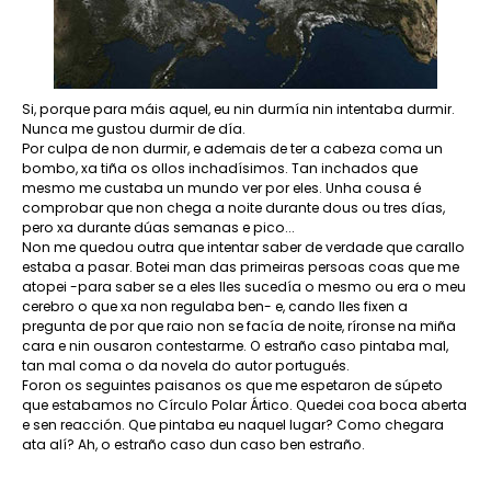
Si, porque para máis aquel, eu nin durmía nin intentaba durmir.
Nunca me gustou durmir de día.
Por culpa de non durmir, e ademais de ter a cabeza coma un
bombo, xa tiña os ollos inchadísimos. Tan inchados que
mesmo me custaba un mundo ver por eles. Unha cousa é
comprobar que non chega a noite durante dous ou tres días,
pero xa durante dúas semanas e pico...
Non me quedou outra que intentar saber de verdade que carallo
estaba a pasar. Botei man das primeiras persoas coas que me
atopei -para saber se a eles lles sucedía o mesmo ou era o meu
cerebro o que xa non regulaba ben- e, cando lles fixen a
pregunta de por que raio non se facía de noite, ríronse na miña
cara e nin ousaron contestarme. O estraño caso pintaba mal,
tan mal coma o da novela do autor portugués.
Foron os seguintes paisanos os que me espetaron de súpeto
que estabamos no Círculo Polar Ártico. Quedei coa boca aberta
e sen reacción. Que pintaba eu naquel lugar? Como chegara
ata alí? Ah, o estraño caso dun caso ben estraño.