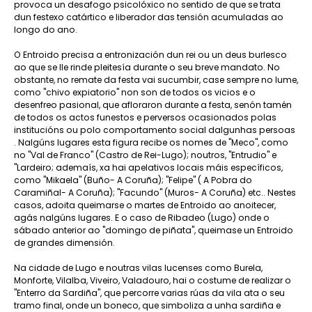
provoca un desafogo psicolóxico no sentido de que se trata
dun festexo catártico e liberador das tensión acumuladas ao
longo do ano.
O Entroido precisa a entronización dun rei ou un deus burlesco
ao que se lle rinde pleitesía durante o seu breve mandato. No
obstante, no remate da festa vai sucumbir, case sempre no lume,
como "chivo expiatorio" non son de todos os vicios e o
desenfreo pasional, que afloraron durante a festa, senón tamén
de todos os actos funestos e perversos ocasionados polas
institucións ou polo comportamento social dalgunhas persoas
. Nalgúns lugares esta figura recibe os nomes de "Meco", como
no "Val de Franco" (Castro de Rei-Lugo); noutros, "Entrudio" e
"Lardeiro; ademaís, xa hai apelativos locais máis específicos,
como "Mikaela" (Buño- A Coruña); "Felipe" ( A Pobra do
Caramiñal- A Coruña); "Facundo" (Muros- A Coruña) etc.. Nestes
casos, adoita queimarse o martes de Entroido ao anoitecer,
agás nalgúns lugares. E o caso de Ribadeo (Lugo) onde o
sábado anterior ao "domingo de piñata", queimase un Entroido
de grandes dimensión.
Na cidade de Lugo e noutras vilas lucenses como Burela,
Monforte, Vilalba, Viveiro, Valadouro, hai o costume de realizar o
"Enterro da Sardiña", que percorre varias rúas da vila ata o seu
tramo final, onde un boneco, que simboliza a unha sardiña e