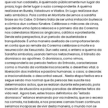
que vai nun cadaleito, é queimado públicamente nun lugar da
praza, logo de ter lugar o xuizo correspondente. A queima
realízase en Burela, Valadouro e Vilalba. En Lugo realízase dun
xeito simbólico. Pola contra en Monforte de Lemos a sardiña
tirase ao río Cabe. O Enterro trata de ser unha imitación burlesca
e cómica dun cortexo fúnebre. Celébrase o mércores de cinza,
que dende unha óptica relixiosa e o primeiro día da Coresma
nos calendarios litúrxicos anglicano, católico e protestante.
Dende esta perspectiva, é un periodo de austeridade e
tranquilidade. É unha maneira axeitada de comportarse tendo
en conta que ao remate da Coresma celébrase a morte e a
resurrección de Xesucristo. Dun xeito xeral, o enterro e queima da
Sardiña simboliza, usando termos nietzscheanos, ó tránsito do
dionisiaco ao apolíneo. O dionisiaco, como vimos,
correspondería ao periodo festivo do Entroido, caracterizase
como o mundo da vontade insconscente; o desenfreo vital; a
liberación dos instintos e pasións humanas; o caos; a desorde;
a irracionalidade; o descontrol sexual... Nesta etapa festiva era e
segue sendo moi normal que ás persoas lles suscite risa
determinados actos, que se realizan durante este periodo, pola
inversión de situacións e polas parodias de diferentes feitos da
vida real.. Agora ben, estes trazos definitorios do "estado
dionisiaco" estanos ensinando por via indirecta, que se o exceso
na comida, na bebida, e nos praceres carnais fosen continuos
seriamos incapaces de vivir desta maneira, o mundo non se