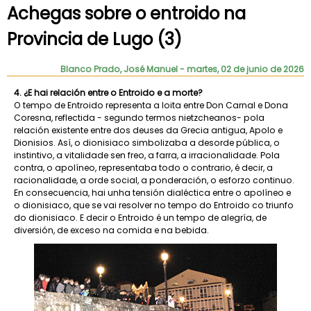
Achegas sobre o entroido na
Provincia de Lugo (3)
Blanco Prado, José Manuel
- martes, 02 de junio de 2026
4. ¿E hai relación entre o Entroido e a morte?
O tempo de Entroido representa a loita entre Don Carnal e Dona
Coresna, reflectida - segundo termos nietzcheanos- pola
relación existente entre dos deuses da Grecia antigua, Apolo e
Dionisios. Así, o dionisiaco simbolizaba a desorde pública, o
instintivo, a vitalidade sen freo, a farra, a irracionalidade. Pola
contra, o apolíneo, representaba todo o contrario, é decir, a
racionalidade, a orde social, a ponderación, o esforzo continuo.
En consecuencia, hai unha tensión dialéctica entre o apolíneo e
o dionisiaco, que se vai resolver no tempo do Entroido co triunfo
do dionisiaco. E decir o Entroido é un tempo de alegría, de
diversión, de exceso na comida e na bebida.