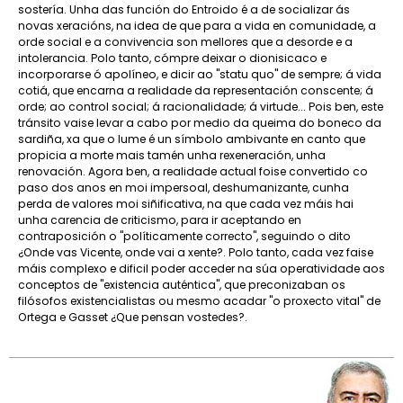
sostería. Unha das función do Entroido é a de socializar ás
novas xeracións, na idea de que para a vida en comunidade, a
orde social e a convivencia son mellores que a desorde e a
intolerancia. Polo tanto, cómpre deixar o dionisicaco e
incorporarse ó apolíneo, e dicir ao "statu quo" de sempre; á vida
cotiá, que encarna a realidade da representación conscente; á
orde; ao control social; á racionalidade; á virtude... Pois ben, este
tránsito vaise levar a cabo por medio da queima do boneco da
sardiña, xa que o lume é un símbolo ambivante en canto que
propicia a morte mais tamén unha rexeneración, unha
renovación. Agora ben, a realidade actual foise convertido co
paso dos anos en moi impersoal, deshumanizante, cunha
perda de valores moi siñificativa, na que cada vez máis hai
unha carencia de criticismo, para ir aceptando en
contraposición o "políticamente correcto", seguindo o dito
¿Onde vas Vicente, onde vai a xente?. Polo tanto, cada vez faise
máis complexo e dificil poder acceder na súa operatividade aos
conceptos de "existencia auténtica", que preconizaban os
filósofos existencialistas ou mesmo acadar "o proxecto vital" de
Ortega e Gasset ¿Que pensan vostedes?.