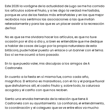
Este 2026 la vorágine de la actualidad de Lugo se me ha comido
los artículos sobre el Friulio, y si les digo la verdad me fastidia,
porque es una de las fiestas más entrañables y en las que mejor
recibidos nos sentimos las asociaciones a las que invitan
reiteradamente y para las que es un placer asistir a la recreación
de Friol.
No es que se me olvidara hacer los artículos, es que no tuve
ocasión por el día a día y, si bien es entendible que me dedique
a hablar de cosas de Lugo por la propia naturaleza de esta
bitácora, pude haber puesto un enlace o un banner con el tema.
Eso sí se me ocurrió a toro pasado.
En lo que pueda valer, mis disculpas a los amigos de A
Castronela.
En cuanto a la fiesta en sí misma fue, como cada año,
magnífica. El entorno es maravilloso, con el río y el parque fluvial
que disfrutamos allí, el castro Friulio y, sobre todo, la calurosa
acogida y el cariño con que nos reciben.
Siento una envidia tremenda de la relación que tiene A
Castronela con su ayuntamiento. La confianza, el entendimiento,
la coordinación y el colegueo que se ve entre ellos va mucho