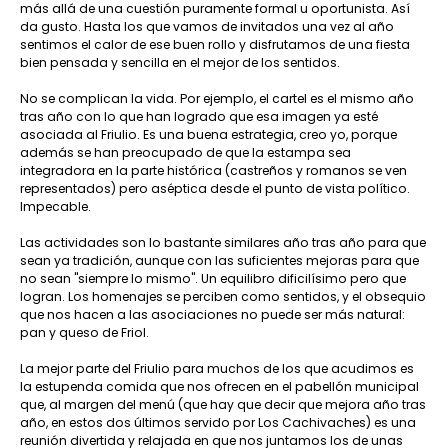
más allá de una cuestión puramente formal u oportunista. Así
da gusto. Hasta los que vamos de invitados una vez al año
sentimos el calor de ese buen rollo y disfrutamos de una fiesta
bien pensada y sencilla en el mejor de los sentidos.
No se complican la vida. Por ejemplo, el cartel es el mismo año
tras año con lo que han logrado que esa imagen ya esté
asociada al Friulio. Es una buena estrategia, creo yo, porque
además se han preocupado de que la estampa sea
integradora en la parte histórica (castreños y romanos se ven
representados) pero aséptica desde el punto de vista político.
Impecable.
Las actividades son lo bastante similares año tras año para que
sean ya tradición, aunque con las suficientes mejoras para que
no sean "siempre lo mismo". Un equilibro dificilísimo pero que
logran. Los homenajes se perciben como sentidos, y el obsequio
que nos hacen a las asociaciones no puede ser más natural:
pan y queso de Friol.
La mejor parte del Friulio para muchos de los que acudimos es
la estupenda comida que nos ofrecen en el pabellón municipal
que, al margen del menú (que hay que decir que mejora año tras
año, en estos dos últimos servido por Los Cachivaches) es una
reunión divertida y relajada en que nos juntamos los de unas