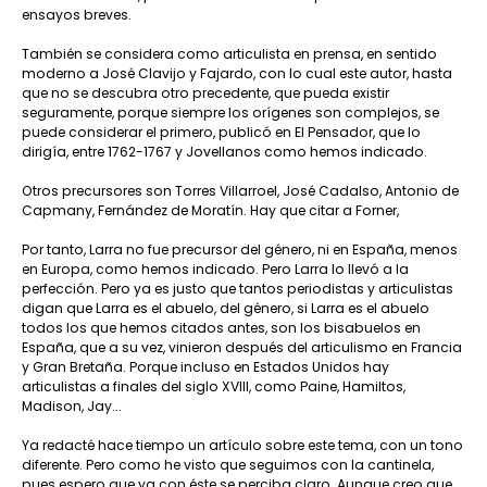
ensayos breves.
También se considera como articulista en prensa, en sentido
moderno a José Clavijo y Fajardo, con lo cual este autor, hasta
que no se descubra otro precedente, que pueda existir
seguramente, porque siempre los orígenes son complejos, se
puede considerar el primero, publicó en El Pensador, que lo
dirigía, entre 1762-1767 y Jovellanos como hemos indicado.
Otros precursores son Torres Villarroel, José Cadalso, Antonio de
Capmany, Fernández de Moratín. Hay que citar a Forner,
Por tanto, Larra no fue precursor del género, ni en España, menos
en Europa, como hemos indicado. Pero Larra lo llevó a la
perfección. Pero ya es justo que tantos periodistas y articulistas
digan que Larra es el abuelo, del género, si Larra es el abuelo
todos los que hemos citados antes, son los bisabuelos en
España, que a su vez, vinieron después del articulismo en Francia
y Gran Bretaña. Porque incluso en Estados Unidos hay
articulistas a finales del siglo XVIII, como Paine, Hamiltos,
Madison, Jay...
Ya redacté hace tiempo un artículo sobre este tema, con un tono
diferente. Pero como he visto que seguimos con la cantinela,
pues espero que ya con éste se perciba claro. Aunque creo que