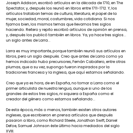
Joseph Addison, escribió artículos en la década de 1710, en The
Spectator, y, después los reunió en libros entre 1711-1712. Y, los
artículos trataban temas de cultura, literatura, el papel de la
mujer, sociedad, moral, costumbres, vida cotidiana. Si nos
fijamos bien, los mismos temas que llevamos tres siglos
haciendo. Reitero y repito escribió artículos de opinión en prensa,
y, después los publicó también en libros. Ya, ya hace tres siglos...
un siglo antes de Larra...
Larra es muy importante, porque también reunió sus artículos en
libros, pero un siglo después. Creo que antes de Larra como ya
hemos indicado hubo precursores, Fernán Caballero, entre otras
plumas, que a su vez, supongo fueron inspirados por la
tradiciones francesa y la inglesa, que aquí estamos señalando.
Creo que ya es hora, de en España, no tomar a Larra como el
primer articulista de nuestra lengua, aunque si uno de los
grandes de estos tres siglos, ni siquiera a España como el
creador del género como estamos señalando...
De esta época, más o menos, también existen otros autores
ingleses, que escribieron en prensa artículos que después
pasaron a libro, como Richard Steele, Jonathan Swift, Daniel
Defoe, Samuel Johnson éste último hacia mediados del siglo
XVIII.