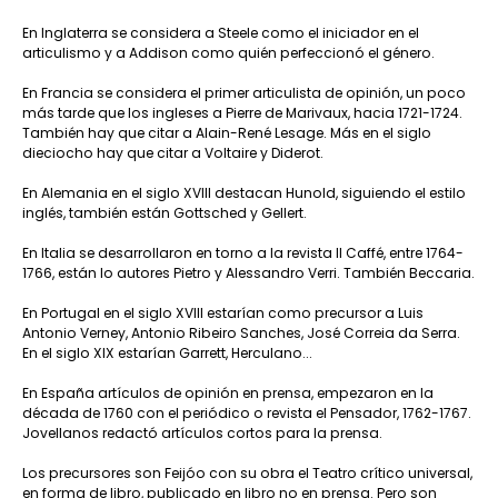
En Inglaterra se considera a Steele como el iniciador en el
articulismo y a Addison como quién perfeccionó el género.
En Francia se considera el primer articulista de opinión, un poco
más tarde que los ingleses a Pierre de Marivaux, hacia 1721-1724.
También hay que citar a Alain-René Lesage. Más en el siglo
dieciocho hay que citar a Voltaire y Diderot.
En Alemania en el siglo XVIII destacan Hunold, siguiendo el estilo
inglés, también están Gottsched y Gellert.
En Italia se desarrollaron en torno a la revista Il Caffé, entre 1764-
1766, están lo autores Pietro y Alessandro Verri. También Beccaria.
En Portugal en el siglo XVIII estarían como precursor a Luis
Antonio Verney, Antonio Ribeiro Sanches, José Correia da Serra.
En el siglo XIX estarían Garrett, Herculano...
En España artículos de opinión en prensa, empezaron en la
década de 1760 con el periódico o revista el Pensador, 1762-1767.
Jovellanos redactó artículos cortos para la prensa.
Los precursores son Feijóo con su obra el Teatro crítico universal,
en forma de libro, publicado en libro no en prensa. Pero son