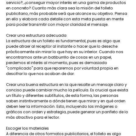
servicio?, ¿conseguir mayor interés en una gama de productos
en concreto? Cuanto más clara sea la misión del folleto
publicitario, más probable será que alcance su objetivo. Piensa
en ello y elabora cada detalle con esta meta puesta en mente
para poder transmitir con mayor claridad el mensaje.
Crear una estructura adecuada
La estructura de un folleto es fundamental, pues es algo que
puede atraer al receptor al instante o hacer que lo deseche
prácticamente sin mirar lo que hay en su interior. Cuando nos
encontramos ante un batiburrillo de cosas en un papel,
perdemos el interés al momento, pues es demasiado
"complicado" para que reparemos por voluntad propia en
descifrar lo que nos acaban de dar.
Crear una buena estructura en la que resalte un mensaje claro y
conciso puede cambiar mucho la película. Es crucial que exista
un título y diferentes subtítulos, de esta forma, las personas
saben instintivamente a dónde tienen que mirar y en qué orden
deben leer la información. Esto, incluyendo las imágenes o
gráficos con orden y estrategia, puede generar un panfleto de lo
más atractivo para el lector.
Escoger los materiales
A diferencia de otros formatos publicitarios, el folleto es algo