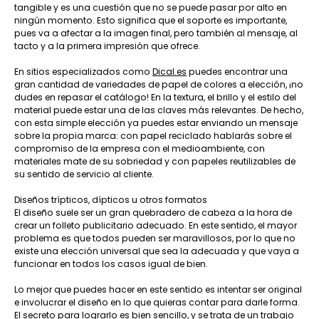
tangible y es una cuestión que no se puede pasar por alto en
ningún momento. Esto significa que el soporte es importante,
pues va a afectar a la imagen final, pero también al mensaje, al
tacto y a la primera impresión que ofrece.
En sitios especializados como
Dical.es
puedes encontrar una
gran cantidad de variedades de papel de colores a elección, ¡no
dudes en repasar el catálogo! En la textura, el brillo y el estilo del
material puede estar una de las claves más relevantes. De hecho,
con esta simple elección ya puedes estar enviando un mensaje
sobre la propia marca: con papel reciclado hablarás sobre el
compromiso de la empresa con el medioambiente, con
materiales mate de su sobriedad y con papeles reutilizables de
su sentido de servicio al cliente.
Diseños trípticos, dípticos u otros formatos
El diseño suele ser un gran quebradero de cabeza a la hora de
crear un folleto publicitario adecuado. En este sentido, el mayor
problema es que todos pueden ser maravillosos, por lo que no
existe una elección universal que sea la adecuada y que vaya a
funcionar en todos los casos igual de bien.
Lo mejor que puedes hacer en este sentido es intentar ser original
e involucrar el diseño en lo que quieras contar para darle forma.
El secreto para lograrlo es bien sencillo, y se trata de un trabajo