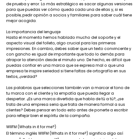
de prueba y error. Lo más estratégico es sacar algunas versiones
para que puedas ver cómo queda cada una de ellas y, si es
posible, pedir opinión a socios y familiares para saber cuál tiene
mejor acogida.
La importancia del lenguaje
Hasta el momento hemos hablado mucho del soporte y el
aspecto visual del folleto, algo crucial para las primeras
impresiones. En cambio, debes saber que un texto convincente y
con gancho es igual de importante que todo lo demás para
atrapar la atención desde el minuto uno. De hecho, es difícil que
puedas confiar en una marca que se expresa mal o que una
empresa te inspire seriedad si tiene faltas de ortografía en sus
textos, ¿verdad?
Las palabras que selecciones también van a marcar el tono de
tu marca con el cliente y la empatía que pueda llegar a
despertar. ¿Es una marca divertida que habla de tú a tú?, ¿se
trata de una empresa seria que trata de manera formal a sus
clientes? Debes pensar en todo esto antes de ponerte a escribir
para reflejar bien el espíritu de la campaña.
WIIFM (Whats in it for me?)
El término inglés WIIFM (Whats in it for me?) significa algo así