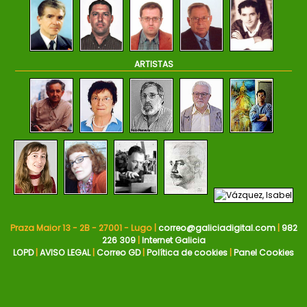
ARTISTAS
Praza Maior 13 - 2B - 27001 - Lugo |
correo@galiciadigital.com
|
982
226 309
|
Internet Galicia
LOPD
|
AVISO LEGAL
|
Correo GD
|
Política de cookies
|
Panel Cookies