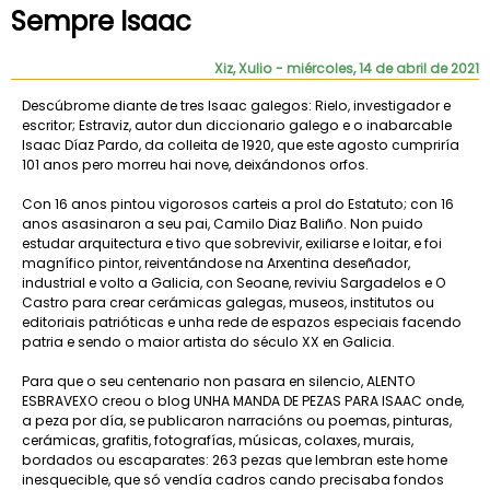
Sempre Isaac
Xiz, Xulio
- miércoles, 14 de abril de 2021
Descúbrome diante de tres Isaac galegos: Rielo, investigador e
escritor; Estraviz, autor dun diccionario galego e o inabarcable
Isaac Díaz Pardo, da colleita de 1920, que este agosto cumpriría
101 anos pero morreu hai nove, deixándonos orfos.
Con 16 anos pintou vigorosos carteis a prol do Estatuto; con 16
anos asasinaron a seu pai, Camilo Diaz Baliño. Non puido
estudar arquitectura e tivo que sobrevivir, exiliarse e loitar, e foi
magnífico pintor, reiventándose na Arxentina deseñador,
industrial e volto a Galicia, con Seoane, reviviu Sargadelos e O
Castro para crear cerámicas galegas, museos, institutos ou
editoriais patrióticas e unha rede de espazos especiais facendo
patria e sendo o maior artista do século XX en Galicia.
Para que o seu centenario non pasara en silencio, ALENTO
ESBRAVEXO creou o blog UNHA MANDA DE PEZAS PARA ISAAC onde,
a peza por día, se publicaron narracións ou poemas, pinturas,
cerámicas, grafitis, fotografías, músicas, colaxes, murais,
bordados ou escaparates: 263 pezas que lembran este home
inesquecible, que só vendía cadros cando precisaba fondos