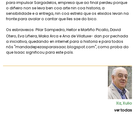
para impulsar Sargadelos, empresa que ao final perdeu porque
o diñeiro non se leva ben coa arte nin coa historia, a
sensibilidade e a entrega, nin coa estrela que os elixidos levan na
fronte para avalar o cantar que lles sae do bico.
Os esbravexos  Pilar Sampedro, Heitor e Martiño Picallo, David
Otero, Eva Liñeira, Maka Arca e Ana de Vilatuxe- dan por pechada
a iniciativa, quedando en internet para a historia e para todos
nós "mandadepezasparaisaac.blogspot.com", como proba do
que Isaac significou para este país.
Xiz, Xulio
ver todas