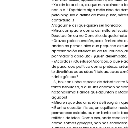
-Xa oín falar diso, xa, que nun balneario
non o é...! Espráiate algo máis niso da d
pero ninguén a define ao meu gusto, séxas
contertulio...!
Afagoume, así que quixen ser honrado:
-Mira, compadre, como as mellores lección
Deputación ou no Concello, daquela heite l
-Grazas pola intención, pero lémbroche q
andan as pernas alén dun pequeno circundo
aproximación intelectual ao teu mundo, a
por maioría absoluta? ¿Quen desempata, o
-¿Acordos? ¡Que iluso! Acordos, o que é acor
de paso, coa política como pretexto, cr
te divertirías coas súas filípicas, coas az
-¿Intergálicas?
-Si, ho; son unha especie de debate entre S
tanto nebulosa, á que uns chaman nacion
nazonalismo! Hainos que apuntan a Madrid m
agudos!
-¡Mira en que deu a nazón de Beográn, que 
-¡É unha cuestión física, un equilibrio ine
permanece estable, ou non tanto se lle face
millóns de tetos! Como ves, onde escoller 
como somos galegos, non nos entendemos