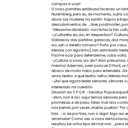
campas a voar!
O noso parrafeo estábase facendo un tant
Nüremberg, pero eu, de momento, outra cou
atura-las mulleres no xardín: trapos e trape
descubrimentos de..., direi, postmorten, p
-Déixasme abraiado; non te facía tan cultur
-¿Cultureta, eu, así, en despectivo? ¡Cultu
Gallaecia, das partillas galaicas, dos mor
iso, sen o dereito romano? Poño por caso,
séxase, con egoísmo), tan asimilado nest
Fíxome suar para defenderme, outra volta; 
-¿Cultura a vosa; iso dis? ¡Non presumas, 
mesmo! Ademais, saen pola Lei D´Hont, un ti
ábaco de moito nabo para entendela. ¡Se 
anos, teatro; e qué teatro, señor, Mérida inc
-¿Así que agora tedes séniores; séniores 
interesado na cuestión.
(Alusión ao S.P.Q.R. -Senatus Populusqu
-¡Non, non é así: aquí temos séniores per
promesas, e de paso, falan mal dos contra
nos berran, por veces, ¡Habla, pueblo!. 
tras...; ¡o de por tras, non o digo! Algo a
arramalar! Como ves, a vosa democracia,
resultou ser unha tipa de mal vivir..., para 