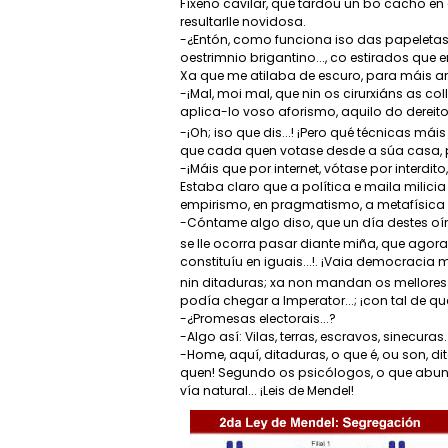
Fíxeno cavilar, que tardou un bo cacho en 
resultarlle novidosa.
-¿Entón, como funciona iso das papeletas? 
oestrimnio brigantino..., co estirados que e
Xa que me atilaba de escuro, para máis am
-¡Mal, moi mal, que nin os cirurxiáns as col
aplica-lo voso aforismo, aquilo do dereito 
-¡Oh; iso que dis...! ¡Pero qué técnicas m
que cada quen votase desde a súa casa, por
-¡Máis que por internet, vótase por interdit
Estaba claro que a política e maila milic
empirismo, en pragmatismo, a metafísica 
-Cóntame algo diso, que un día destes oínll
se lle ocorra pasar diante miña, que ago
constituíu en iguais...!. ¡Vaia democracia
nin ditaduras; xa non mandan os mellore
podía chegar a Imperator...; ¡con tal de q
-¿Promesas electorais...?
-Algo así: Vilas, terras, escravos, sinecuras..
-Home, aquí, ditaduras, o que é, ou son, d
quen! Segundo os psicólogos, o que abun
vía natural... ¡Leis de Mendel!