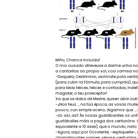
Miño, Chanca incluída!
O moi ousado atreveuse a darme unha nova l
a cantarllas ao propio sol, coa camisa n
-Daquela, Oestrimnio, asómate pola ventá, 
(para cubri-la fórmula, para cumprila), qu
para telas felices, felices e confiadas, in
magister, o teu praeceptor!
Xa que se daba de Mestre, quixen abrir out
-¿Nos teus..., na túa época, as vosas mul
pouco, cun simple aceno, digamos que..., 
-¡Ui; así, así! Ás nosas gustábanlles os u
gustáballes máis a paga dos centurións. 
equivalente a 10 ases), que o mundo, nist
-Agora, aquí por Occidente, -expliqueille
chamámoslles juppies, séxase, centurións d