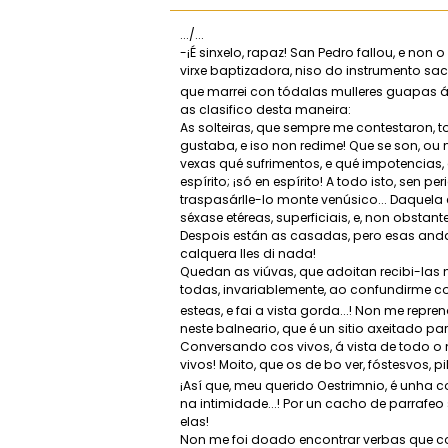
.../...
-¡É sinxelo, rapaz! San Pedro fallou, e non o
virxe baptizadora, niso do instrumento sac
que marrei con tódalas mulleres guapas á
as clasifico desta maneira:
As solteiras, que sempre me contestaron,
gustaba, e iso non redime! Que se son, ou 
vexas qué sufrimentos, e qué impotencias
espírito; ¡só en espírito! A todo isto, sen
traspasárlle-lo monte venúsico... Daquel
séxase etéreas, superficiais, e, non obstan
Despois están as casadas, pero esas andan
calquera lles di nada!
Quedan as viúvas, que adoitan recibi-las
todas, invariablemente, ao confundirme co 
esteas, e fai a vista gorda...! Non me repr
neste balneario, que é un sitio axeitado p
Conversando cos vivos, á vista de todo 
vivos! Moito, que os de bo ver, fóstesvos, pil
¡Así que, meu querido Oestrimnio, é unha co
na intimidade...! Por un cacho de parrafeo
elas!
Non me foi doado encontrar verbas que con