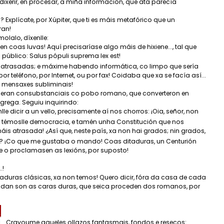
dixerir, en procesar, a miña información, que ata parecía
Explícate, por Xúpiter, que ti es máis metafórico que un
ran!
olalo, díxenlle:
len coas luvas! Aquí precisaríase algo máis de hixiene..., tal que
público: Salus pópuli suprema lex est!
áis atrasadas; e máxime habendo informática, co limpo que sería
 teléfono, por Internet, ou por fax! Coidaba que xa se facía así...
o, mensaxes subliminais!
ia eran consubstanciais co pobo romano, que converteron en
grega. Seguiu inquirindo:
e dicir a un vello, precisamente aí nos chorros: ¡Oia, señor, non
ra témoslle democracia, e tamén unha Constitución que nos
 máis atrasada! ¿Así que, neste país, xa non hai grados; nin grados,
s? ¡Co que me gustaba o mando! Coas ditaduras, un Centurión
ue o proclamasen as lexións, por suposto!
.!
itaduras clásicas, xa non temos! Quero dicir, fóra da casa de cada
dan son as caras duras, que seica proceden dos romanos, por
Cravoume aqueles ollazos fantasmais, fondos e resecos: