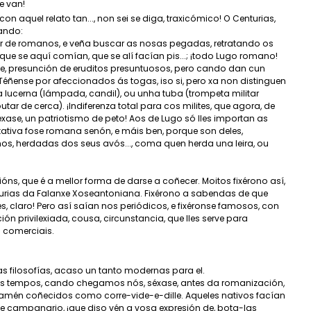
 van!
on aquel relato tan..., non sei se diga, traxicómico! O Centurias,
ando:
ar de romanos, e veña buscar as nosas pegadas, retratando os
 que se aquí comían, que se alí facían pis...; ¡todo Lugo romano!
se, presunción de eruditos presuntuosos, pero cando dan cun
Téñense por afeccionados ás togas, iso si, pero xa non distinguen
a lucerna (lámpada, candil), ou unha tuba (trompeta militar
ar de cerca). ¡Indiferenza total para cos milites, que agora, de
éxase, un patriotismo de peto! Aos de Lugo só lles importan as
tativa fose romana senón, e máis ben, porque son deles,
os, herdadas dos seus avós..., coma quen herda una leira, ou
óns, que é a mellor forma de darse a coñecer. Moitos fixérono así,
urias da Falanxe Xoseantoniana. Fixérono a sabendas de que
es, claro! Pero así saían nos periódicos, e fixéronse famosos, con
 privilexiada, cousa, circunstancia, que lles serve para
 comerciais.
s filosofías, acaso un tanto modernas para el.
meus tempos, cando chegamos nós, séxase, antes da romanización,
tamén coñecidos como corre-vide-e-dille. Aqueles nativos facían
e campanario, ¡que diso vén a vosa expresión de, bota-las