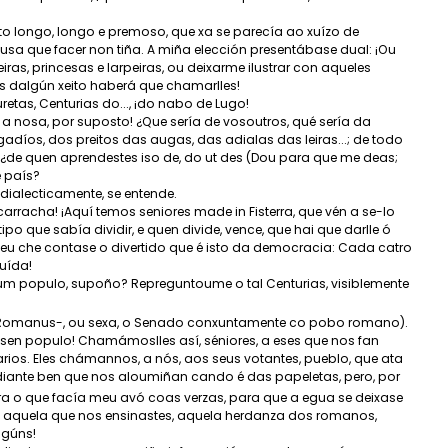
o longo, longo e premoso, que xa se parecía ao xuízo de
sa que facer non tiña. A miña elección presentábase dual: ¡Ou
iras, princesas e larpeiras, ou deixarme ilustrar con aqueles
ois dalgún xeito haberá que chamarlles!
etas, Centurias do..., ¡do nabo de Lugo!
ra a nosa, por suposto! ¿Que sería de vosoutros, qué sería da
gadíos, dos preitos das augas, das adialas das leiras...; de todo
 ¿de quen aprendestes iso de, do ut des (Dou para que me deas;
e país?
dialecticamente, se entende.
carracha! ¡Aquí temos seniores made in Fisterra, que vén a se-lo
po que sabía dividir, e quen divide, vence, que hai que darlle ó
eu che contase o divertido que é isto da democracia: Cada catro
luída!
cum populo, supoño? Repreguntoume o tal Centurias, visiblemente
e Romanus-, ou sexa, o Senado conxuntamente co pobo romano).
o sen populo! Chamámoslles así, séniores, a eses que nos fan
rios. Eles chámannos, a nós, aos seus votantes, pueblo, que ata
Por diante ben que nos aloumiñan cando é das papeletas, pero, por
sí era o que facía meu avó coas verzas, para que a egua se deixase
 aquela que nos ensinastes, aquela herdanza dos romanos,
algúns!