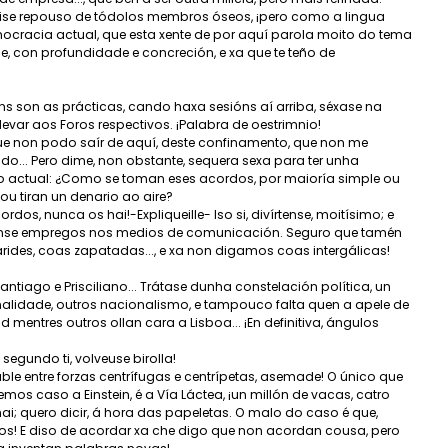
 faise repouso de tódolos membros óseos, ¡pero como a lingua
emocracia actual, que esta xente de por aquí parola moito do tema
e, con profundidade e concreción, e xa que te teño de
s son as prácticas, cando haxa sesións aí arriba, séxase na
evar aos Foros respectivos. ¡Palabra de oestrimnio!
ue non podo saír de aquí, deste confinamento, que non me
... Pero dime, non obstante, sequera sexa para ter unha
o actual: ¿Como se toman eses acordos, por maioría simple ou
u tiran un denario ao aire?
dos, nunca os hai!-Expliqueille- Iso si, divírtense, moitísimo; e
éanse empregos nos medios de comunicación. Seguro que tamén
nárides, coas zapatadas..., e xa non digamos coas intergálicas!
antiago e Prisciliano... Trátase dunha constelación política, un
alidade, outros nacionalismo, e tampouco falta quen a apele de
entres outros ollan cara a Lisboa... ¡En definitiva, ángulos
segundo ti, volveuse birolla!
stable entre forzas centrífugas e centrípetas, asemade! O único que
mos caso a Einstein, é a Vía Láctea, ¡un millón de vacas, catro
hai; quero dicir, á hora das papeletas. O malo do caso é que,
! E diso de acordar xa che digo que non acordan cousa, pero