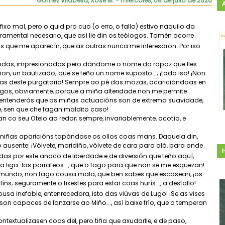
Gómez Vilabella, Xosé M.
- miércoles, 08 de julio de 2026
 fixo mal, pero o quid pro cuo (o erro, o fallo) estivo naquilo da
ramental necesario, que así lle din os teólogos. Tamén ocorre
s que me aparecín, que as outras nunca me interesaron. Por iso
 todas, impresionadas pero dándome o nome do rapaz que lles
non, un bautizado; que se teño un nome suposto...; ¡todo iso! ¡Non
, as deste purgatorio! Sempre ao pé das mozas, acariciándoas en
 perigos, obviamente, porque a miña alteridade non me permite
a entenderás que as miñas actuacións son de extrema suavidade,
te, sen que che fagan maldito caso!
 co seu Otelo ao redor; sempre, invariablemente, acotío, e
 miñas aparicións tapándose os ollos coas mans. Daquela din,
ausente: ¡Vólvete, maridiño, vólvete de cara para aló, para onde
endas por este anaco de liberdade e de diversión que teño aquí,
ara liga-los parrafeos..., que o fago para que non se me esquezan!
o mundo, non fago cousa mala, que ben sabes que escasean, ¡os
líns; seguramente o fixestes para estar coas hurís..., a destallo!
usa inefable, entenrecedora, isto das viúvas de Lugo! ¡Se as vises
 son capaces de lanzarse ao Miño..., así baixe frío, que o temperan
textualizasen coas del, pero tiña que axudarlle, e de paso,