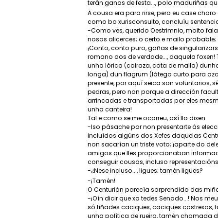
terán ganas de festa..., polo maduriñas que
A cousa era para rirse, pero eu case choro c
como bo xurisconsulto, concluíu sentenci
-Como ves, querido Oestrimnio, moito fal
nosos alicerces; o certo e mailo probable;
¡Conto, conto puro, gañas de singularizar
romano dos de verdade..., daquela foxen! 
unha lórica (coiraza, cota de malla) dunh
longa) dun flagrum (látego curto para azout
presente, por aquí seica son voluntarios, s
pedras, pero non porque a dirección facul
arrincadas e transportadas por eles mesm
unha canteira!
Tal e como se me ocorreu, así llo dixen:
-Iso pásache por non presentarte ás elecci
incluídos algúns dos Xefes daquelas Cent
non sacarían un triste voto; ¡aparte do del
amigos que lles proporcionaban información
conseguir cousas, incluso representacións
-¿Nese incluso..., ligues; tamén ligues?
-¡Tamén!
O Centurión parecía sorprendido das miña
-¡Oín dicir que xa tedes Senado...! Nos 
só tiñades caciques, caciques castrexos, 
unha política de rueiro, tamén chamada d