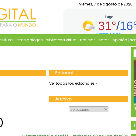
viernes, 7 de agosto de 2026
cultura
|
letras galegas
|
biblioteca virtual
|
noticias
|
notas
|
opinión
|
ser
Editorial
Ver todos los editoriales »
Archivo
)