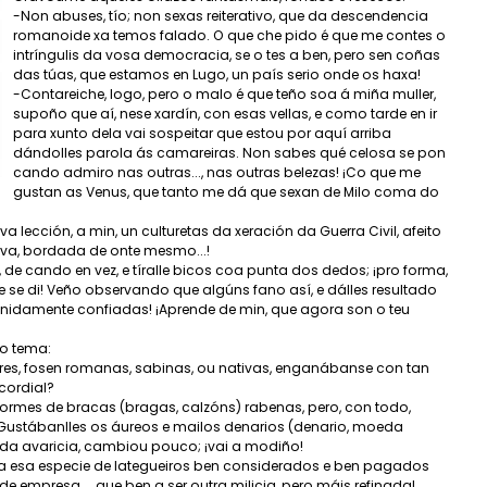
-Non abuses, tío; non sexas reiterativo, que da descendencia
romanoide xa temos falado. O que che pido é que me contes o
intríngulis da vosa democracia, se o tes a ben, pero sen coñas
das túas, que estamos en Lugo, un país serio onde os haxa!
-Contareiche, logo, pero o malo é que teño soa á miña muller,
supoño que aí, nese xardín, con esas vellas, e como tarde en ir
para xunto dela vai sospeitar que estou por aquí arriba
dándolles parola ás camareiras. Non sabes qué celosa se pon
cando admiro nas outras..., nas outras belezas! ¡Co que me
gustan as Venus, que tanto me dá que sexan de Milo coma do
ección, a min, un culturetas da xeración da Guerra Civil, afeito
ova, bordada de onte mesmo...!
de cando en vez, e tíralle bicos coa punta dos dedos; ¡pro forma,
e se di! Veño observando que algúns fano así, e dálles resultado
definidamente confiadas! ¡Aprende de min, que agora son o teu
ro tema:
leres, fosen romanas, sabinas, ou nativas, enganábanse con tan
cordial?
niformes de bracas (bragas, calzóns) rabenas, pero, con todo,
Gustábanlles os áureos e mailos denarios (denario, moeda
o da avaricia, cambiou pouco; ¡vai a modiño!
-, a esa especie de lategueiros ben considerados e ben pagados
e empresa..., que ben a ser outra milicia, pero máis refinada!