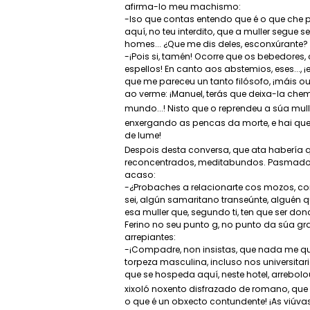
afirma-lo meu machismo:
-Iso que contas entendo que é o que che p
aquí, no teu interdito, que a muller segue 
homes... ¿Que me dis deles, esconxúrante?
-¡Pois si, tamén! Ocorre que os bebedores
espellos! En canto aos abstemios, eses...
que me pareceu un tanto filósofo, ¡máis 
ao verme: ¡Manuel, terás que deixa-la ch
mundo...! Nisto que o reprendeu a súa mulle
enxergando as pencas da morte, e hai que 
de lume!
Despois desta conversa, que ata habería q
reconcentrados, meditabundos. Pasmado, eu; 
acaso:
-¿Probaches a relacionarte cos mozos, con
sei, algún samaritano transeúnte, alguén q
esa muller que, segundo ti, ten que ser don
Ferino no seu punto g, no punto da súa grav
arrepiantes:
-¡Compadre, non insistas, que nada me qu
torpeza masculina, incluso nos universitari
que se hospeda aquí, neste hotel, arrebol
xixoló noxento disfrazado de romano, que 
o que é un obxecto contundente! ¡As viúvas