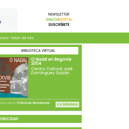
NEWSLETTER
GALICIA
DIGITAL
SUSCRÍBETE
vizos
|
falan de nós
PUBLICIDAD