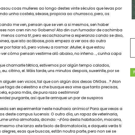
asou coas mulleres ao longo destes vinte séculos que levas por
sendo unha costela, séxase, propicia ao churrasco, pero, os
, cando me ven, pensan que se ven a si mesmos, sen haber
, ¡eses non cren nin no Goberno! Ata din cun fumador de cachimba
ou menos coma ti!, pero escachizoume a esperanza cando se dixo,
eminea, que isto acábase, pois empezo a ver aos do outro
r por falar só, pero volveu a rosmar: ¡Muller, é que estou
ver cómo pensan vestirme aló abaixo, no inferno..., cunha capa
ue chamarlle tétrica, estivemos por algún tempo calados,
citrino, el. Máis tarde, uns minutos despois, suxerinlle, por se
 alguén sen vicios, tal que con algún dos desas ONGas...? ¡Non
ue faga de celestino e che busque esa virxe que tanto precisas,
cela, e para máis, de pura raza oestrimnia!
idez purgante, así que lle arrinquei un par de suspiros
eda sen experimentar neste naufraxio anímico! Para que vexas a
os deste campus lucensis: O outro día, un rapaz de veterinaria,
oume unha almofada, dicindo: -¡Fóra desta habitación, macarra,
mesmo che lanzo este tixolo de Bromatoloxía, e daquela verás ti
 alegres, esas que buscas, están noutra parte, pero non sei se