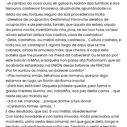
-¡A cambio do noso ouro, eh galopín, ladrón das tumbas e dos
tesouros castrexos! Encirreino, aludíndolle, apuntándolle co
dedo ao seu torques, seguro da súa procedencia ilícita.
-¡Dereitos de ocupación, Oestrimnio! Fóronche dereitos de
ocupación; e de pernada, tamén, que aquilo da estrea, aquilo
da prima noctis, inventámolo nós, pois, se así non fose, os teus
aínda estarían arriba, nos castros, ¡raza de castrados!
-Dirás, castreños; ou mellor aínda, castrexos... Cultura castrexa, e
todo iso, só castrapo! E agora, largo de aquí, que se me
cabreas, aínda te amolezo máis, que che tiro á capa esta
botella que me puxeron na mesa da cabeceira! Ou te lanzo por
este balcón ó Miño, e daquela non paras ata Portomarín, que alí
acabarás esfarelado, na UNIÓN desas turbinas de FENOSA!
¡Por fin xuntou as mans, ao parecer contrito!
-¡Pax romana, irmán; teñamos pax romana, que por algo
estamos en Lugo, un florón da Roma invicta!
-¡Está ben, está ben! Daquela pódeste quedar, pero faime a
garda mentres durmo; así, caladiño, aos pes desta cama..., que
neste século mando eu!
-¡Xa o sei; mandas..., porque dorme a túa dona!
-¡Centurión, firmes; armas...!
E deu resultado, que así, á voz militar, obedeceume!
Con tanta novidade e con tanta movida, moito precisaba, a tal
momento, unha sesta descomunal, así que gocei dela, longa e
tendido, adurmiñándome outra vez. Tendida a sesta e tendido