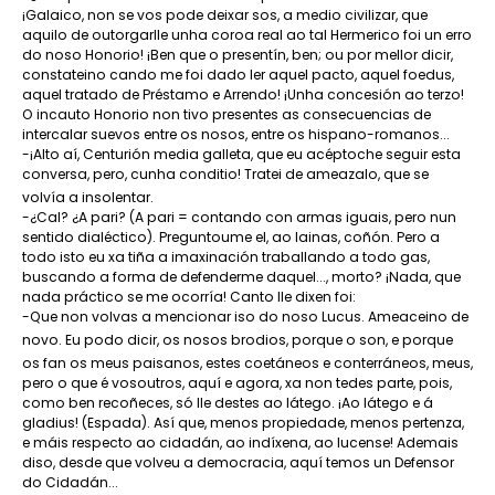
¡Galaico, non se vos pode deixar sos, a medio civilizar, que
aquilo de outorgarlle unha coroa real ao tal Hermerico foi un erro
do noso Honorio! ¡Ben que o presentín, ben; ou por mellor dicir,
constateino cando me foi dado ler aquel pacto, aquel foedus,
aquel tratado de Préstamo e Arrendo! ¡Unha concesión ao terzo!
O incauto Honorio non tivo presentes as consecuencias de
intercalar suevos entre os nosos, entre os hispano-romanos...
-¡Alto aí, Centurión media galleta, que eu acéptoche seguir esta
conversa, pero, cunha conditio! Tratei de ameazalo, que se
volvía a insolentar.
-¿Cal? ¿A pari? (A pari = contando con armas iguais, pero nun
sentido dialéctico). Preguntoume el, ao lainas, coñón. Pero a
todo isto eu xa tiña a imaxinación traballando a todo gas,
buscando a forma de defenderme daquel..., morto? ¡Nada, que
nada práctico se me ocorría! Canto lle dixen foi:
-Que non volvas a mencionar iso do noso Lucus. Ameaceino de
novo. Eu podo dicir, os nosos brodios, porque o son, e porque
os fan os meus paisanos, estes coetáneos e conterráneos, meus,
pero o que é vosoutros, aquí e agora, xa non tedes parte, pois,
como ben recoñeces, só lle destes ao látego. ¡Ao látego e á
gladius! (Espada). Así que, menos propiedade, menos pertenza,
e máis respecto ao cidadán, ao indíxena, ao lucense! Ademais
diso, desde que volveu a democracia, aquí temos un Defensor
do Cidadán...