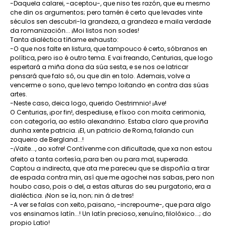
-Daquela calarei, -aceptou-, que niso tes razón, que eu mesmo
che din os argumentos; pero tamén é certo que levades vinte
séculos sen descubri-la grandeza, a grandeza e maila verdade
da romanización... ¡Moi listos non sodes!
Tanta dialéctica tíñame exhausto:
-O que nos falte en listura, que tampouco é certo, sóbranos en
política, pero iso é outro tema. E vai freando, Centurias, que logo
espertará a miña dona da súa sesta, e se nos oe latricar
pensará que falo só, ou que din en tolo. Ademais, volve a
vencerme o sono, que levo tempo loitando en contra das súas
artes.
-Neste caso, deica logo, querido Oestrimnio! ¡Ave!
O Centurias, ¡por fin!, despediuse, e fíxoo con moita cerimonia,
con categoría, ao estilo alexandrino. Estaba claro que proviña
dunha xente patricia. ¡El, un patricio de Roma, falando cun
zoqueiro de Bergland...!
-¡Vaite..., ao xofre! Contívenme con dificultade, que xa non estou
afeito a tanta cortesía, para ben ou para mal, superada.
Captou a indirecta, que ata me pareceu que se dispoñía a tirar
de espada contra min, así que me agochei nas sabas, pero non
houbo caso, pois o del, a estas alturas do seu purgatorio, era a
dialéctica. ¡Non se ía, non; nin á de tres!
-A ver se falas con xeito, paisano, -increpoume-, que para algo
vos ensinamos latín...! Un latín precioso, xenuíno, filolóxico...; do
propio Latio!