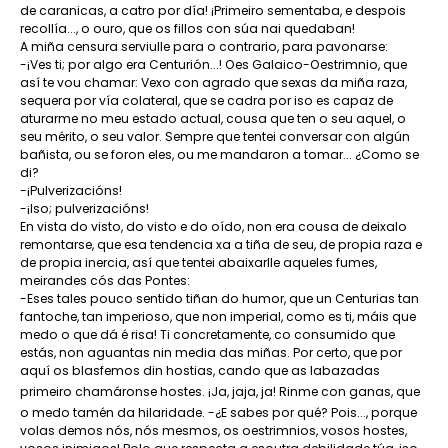
de caranicas, a catro por día! ¡Primeiro sementaba, e despois
recollía..., o ouro, que os fillos con súa nai quedaban!
A miña censura serviulle para o contrario, para pavonarse:
-¡Ves ti; por algo era Centurión...! Oes Galaico-Oestrimnio, que
así te vou chamar: Vexo con agrado que sexas da miña raza,
sequera por vía colateral, que se cadra por iso es capaz de
aturarme no meu estado actual, cousa que ten o seu aquel, o
seu mérito, o seu valor. Sempre que tentei conversar con algún
bañista, ou se foron eles, ou me mandaron a tomar... ¿Como se
di?
-¡Pulverizacións!
-¡Iso; pulverizacións!
En vista do visto, do visto e do oído, non era cousa de deixalo
remontarse, que esa tendencia xa a tiña de seu, de propia raza e
de propia inercia, así que tentei abaixarlle aqueles fumes,
meirandes cós das Pontes:
-Eses tales pouco sentido tiñan do humor, que un Centurias tan
fantoche, tan imperioso, que non imperial, como es ti, máis que
medo o que dá é risa! Ti concretamente, co consumido que
estás, non aguantas nin media das miñas. Por certo, que por
aquí os blasfemos din hostias, cando que as labazadas
primeiro chamáronse hostes. ¡Ja, jaja, ja! Rinme con ganas, que
o medo tamén da hilaridade. -¿E sabes por qué? Pois..., porque
volas demos nós, nós mesmos, os oestrimnios, vosos hostes,