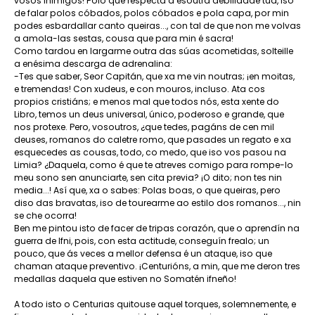
vosos inimigos! Polo que respecta a esoutra debilidade túa, iso
de falar polos cóbados, polos cóbados e pola capa, por min
podes esbardallar canto queiras..., con tal de que non me volvas
a amola-las sestas, cousa que para min é sacra!
Como tardou en largarme outra das súas acometidas, solteille
a enésima descarga de adrenalina:
-Tes que saber, Seor Capitán, que xa me vin noutras; ¡en moitas,
e tremendas! Con xudeus, e con mouros, incluso. Ata cos
propios cristiáns; e menos mal que todos nós, esta xente do
Libro, temos un deus universal, único, poderoso e grande, que
nos protexe. Pero, vosoutros, ¿que tedes, pagáns de cen mil
deuses, romanos do caletre romo, que pasades un regato e xa
esquecedes as cousas, todo, co medo, que iso vos pasou na
Limia? ¿Daquela, como é que te atreves comigo para rompe-lo
meu sono sen anunciarte, sen cita previa? ¡O dito; non tes nin
media...! Así que, xa o sabes: Polas boas, o que queiras, pero
diso das bravatas, iso de tourearme ao estilo dos romanos..., nin
se che ocorra!
Ben me pintou isto de facer de tripas corazón, que o aprendín na
guerra de Ifni, pois, con esta actitude, conseguín frealo; un
pouco, que ás veces a mellor defensa é un ataque, iso que
chaman ataque preventivo. ¡Centurións, a min, que me deron tres
medallas daquela que estiven no Somatén ifneño!
A todo isto o Centurias quitouse aquel torques, solemnemente, e