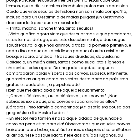
porque decidín escoltarte mentres permanezas cabe das
termas; quero dicir, mentres deambules polos meus dominios.
Coido que vinte séculos de historia non son mala compañía,
incluso para un Oestrimnio de malas pulgas! ¡Un Oestrimnio
dexenerado é peor que un recastado!
-¡Trinta, macho; sonche trinta, trinta séculos!
-¡Vinte, que fixo agora vinte que descubrimos, e que paredamos,
estas termas de Lugo, pois este descubrimento, o das augas
salutíferas, foi o que nos animou a traza-lo pomerio primitivo, e
nada diso de que nos decidimos porque aí arriba existía un
bosque sacro, druídico...! Bosques druídicos, daquela, na
Gallaecia, un millón deles, tantos como eucaliptais ígneos e
cheirentos tedes agora! De chegados aquí, os augures
comprobaron polas vísceras dos corvos, subsecuentemente,
que tanto as augas coma os ventos desta parte do país eran
gratos e saudables..., a perpetuidade!
Fixen que me arrepiaba ante aquel descubrimento:
-¿Corvos; fiástesvos, auspiciástesvos, cos corvos? ¿Non
sabiades iso de que, cría corvos e sacaranche os ollos?
¡Bárbaros! Pero tamén o comprendo: ¡A filosofía era cousa dos
gregos! ¡Iso di a Mestra Lurdes...!
-¡En efecto! Pero tamén é noso aquel adaxio de que, nace o
corvo na pena e tira para ela! Observamos que aqueles corvos
baixaban para beber, aquí ás termas; e despois diso aniñaban
aí arriba, nese bosque sacro, nese dos druídas luganos, ou