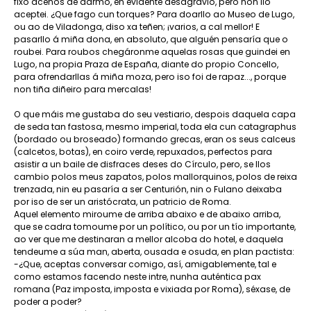
fixo acenos de darmo, en evidente desagravio, pero non llo
aceptei. ¿Que fago cun torques? Para doarllo ao Museo de Lugo,
ou ao de Viladonga, diso xa teñen; ¡varios, a cal mellor! E
pasarllo á miña dona, en absoluto, que alguén pensaría que o
roubei. Para roubos chegáronme aquelas rosas que guindei en
Lugo, na propia Praza de España, diante do propio Concello,
para ofrendarllas á miña moza, pero iso foi de rapaz..., porque
non tiña diñeiro para mercalas!
O que máis me gustaba do seu vestiario, despois daquela capa
de seda tan fastosa, mesmo imperial, toda ela cun catagraphus
(bordado ou broseado) formando grecas, eran os seus calceus
(calcetos, botas), en coiro verde, repuxados, perfectos para
asistir a un baile de disfraces deses do Círculo, pero, se llos
cambio polos meus zapatos, polos mallorquinos, polos de reixa
trenzada, nin eu pasaría a ser Centurión, nin o Fulano deixaba
por iso de ser un aristócrata, un patricio de Roma.
Aquel elemento miroume de arriba abaixo e de abaixo arriba,
que se cadra tomoume por un político, ou por un tío importante,
ao ver que me destinaran a mellor alcoba do hotel, e daquela
tendeume a súa man, aberta, ousada e osuda, en plan pactista:
-¿Que, aceptas conversar comigo, así, amigablemente, tal e
como estamos facendo neste intre, nunha auténtica pax
romana (Paz imposta, imposta e vixiada por Roma), séxase, de
poder a poder?