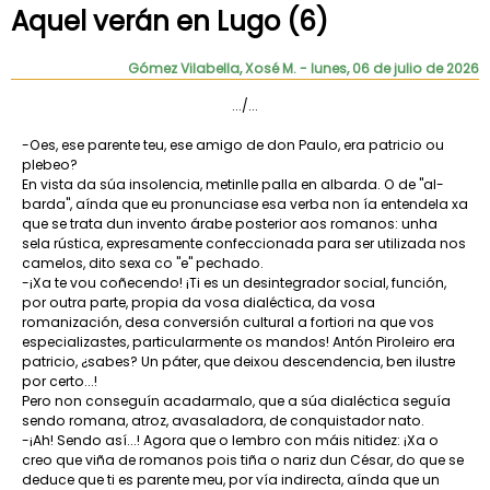
Aquel verán en Lugo (6)
Gómez Vilabella, Xosé M.
- lunes, 06 de julio de 2026
.../...
-Oes, ese parente teu, ese amigo de don Paulo, era patricio ou
plebeo?
En vista da súa insolencia, metinlle palla en albarda. O de "al-
barda", aínda que eu pronunciase esa verba non ía entendela xa
que se trata dun invento árabe posterior aos romanos: unha
sela rústica, expresamente confeccionada para ser utilizada nos
camelos, dito sexa co "e" pechado.
-¡Xa te vou coñecendo! ¡Ti es un desintegrador social, función,
por outra parte, propia da vosa dialéctica, da vosa
romanización, desa conversión cultural a fortiori na que vos
especializastes, particularmente os mandos! Antón Piroleiro era
patricio, ¿sabes? Un páter, que deixou descendencia, ben ilustre
por certo...!
Pero non conseguín acadarmalo, que a súa dialéctica seguía
sendo romana, atroz, avasaladora, de conquistador nato.
-¡Ah! Sendo así...! Agora que o lembro con máis nitidez: ¡Xa o
creo que viña de romanos pois tiña o nariz dun César, do que se
deduce que ti es parente meu, por vía indirecta, aínda que un