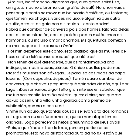
-¡Amicus, iso tómocho, digamos que, cum grano salis! (Iso,
amigo, tómocho a broma, cun graíño de sal!). Non, non vaias
pensar que canto se move nun balneario é estético, ou tentador,
que tamén hai chagas, varices incluso, e algunha que outra
celulite, pero estas galaicas disimulan..., canto poden!
Había que cambiar de conversa pois aos homes, falando delas
con tal concentración, con tal paixón, poden mutársenos as
hormonas, ou incluso amariconarnos. ¡As quenturas comezan
na mente, que así lle pasou a Onán!
-Por min deixemos este conto, esta diatriba, que as mulleres de
hoxe en día deféndense soas, así que, alá elas!
-Non teñen de qué defenderse, que as fantasmas, xa cho
indiquei, somos inocuas, etéreas. O único que lles podemos
facer ás mulleres son cóxegas..., e para iso cos picos da capa
lacerna! (Con capucha, de picos). Tamén quero cambiar de
conversa, que che vou preguntar qué opinades de nós, aquí por
Lugo... ¡Dos romanos, digo! Teño gran interese en sabelo..., que
me fun sen recolle-la miña colleita; quere dicirse, sen que me
adxudicasen unha villa, unha granxa, como premio de
xubilación, que era o costume!
Vinme nun apuro, que tantas cousas se levan dito dos romanos
en Lugo, con ou sen fundamento, que xa non atopo temas
orixinais. ¡Logo parecemos netos presumindo de seus avós!
-Pois, o que é haber, hai de todo, pero en particular os
promotores, esta nova aristocracia, xurdida no XX, están que