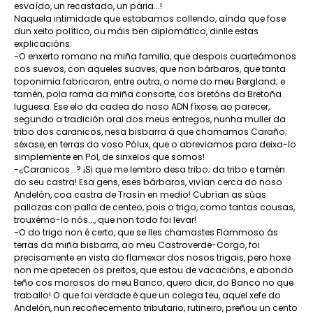
esvaído, un recastado, un paria...!
Naquela intimidade que estabamos collendo, aínda que fose
dun xeito político, ou máis ben diplomático, dinlle estas
explicacións:
-O enxerto romano na miña familia, que despois cuarteámonos
cos suevos, con aqueles suaves, que non bárbaros, que tanta
toponimia fabricaron, entre outra, o nome do meu Bergland; e
tamén, pola rama da miña consorte, cos bretóns da Bretoña
luguesa. Ese elo da cadea do noso ADN fíxose, ao parecer,
segundo a tradición oral dos meus entregos, nunha muller da
tribo dos caranicos, nesa bisbarra á que chamamos Caraño;
séxase, en terras do voso Pólux, que o abreviamos para deixa-lo
simplemente en Pol, de sinxelos que somos!
-¿Caranicos...? ¡Si que me lembro desa tribo; da tribo e tamén
do seu castra! Esa gens, eses bárbaros, vivían cerca do noso
Andelón, coa castra de Trasín en medio! Cubrían as súas
pallozas con palla de centeo, pois o trigo, como tantas cousas,
trouxémo-lo nós..., que non todo foi levar!
-O do trigo non é certo, que se lles chamastes Flammoso ás
terras da miña bisbarra, ao meu Castroverde-Corgo, foi
precisamente en vista do flamexar dos nosos trigais, pero hoxe
non me apetecen os preitos, que estou de vacacións, e abondo
teño cos morosos do meu Banco, quero dicir, do Banco no que
traballo! O que foi verdade é que un colega teu, aquel xefe do
Andelón, nun recoñecemento tributario, rutineiro, preñou un cento