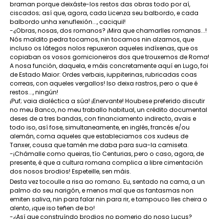
braman porque deixáste-los restos das obras todo por aí,
ciscados; así que, agora, cada Licenza seu balbordo, e cada
balbordo unha xenuflexión..., caciquil!
-¿Obras, nosas, dos romanos? ¡Mira que chamarlles romanas...!
Nós maldito pedra tocamos, nin tocamos nin alzamos, que
incluso os látegos nolos repuxeron aqueles indíxenas, que os
copiaban os vosos gornicioneiros dos que trouxemos de Roma!
A nosa función, daquela, e máis concretamente aquí en Lugo, foi
de Estado Maior: Ordes verbais, iuppiterinas, rubricadas coas
correas, con aqueles vergallos! Iso deixa rastros, pero o que é
restos..., ningún!
¡Puf; vaia dialéctica a súa! ¡Enervante! Houbese preferido discutir
no meu Banco, no meu traballo habitual, un crédito documental
deses de a tres bandas, con financiamento indirecto, avais e
todo iso, así fose, simultaneamente, en inglés, francés e/ou
alemán, coma aqueles que estableciamos cos xudeus de
Tanxer, cousa que tamén me daba para sua-la camiseta.
-¡Chámalle como queiras, tío Centurias, pero o caso, agora, de
presente, é que a cultura romana complica a libre cimentación
dos nosos brodios! Espeteille, sen máis.
Desta vez tocoulle a risa ao romano. Eu, sentado na cama, a un
palmo do seu narigón, e menos mal que as fantasmas non
emiten saliva, nin para falar nin para rir, e tampouco lles cheira o
alento, ¡que iso teñen de bo!
-¿Así que construíndo brodios no pomerio do noso Lucus?