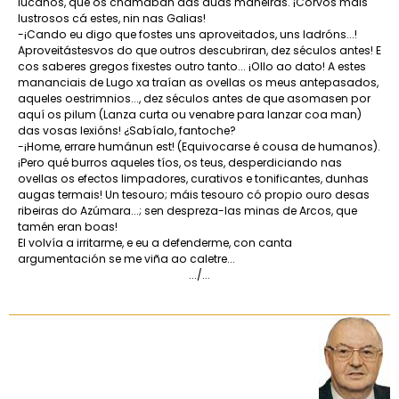
lucanos, que os chamaban das dúas maneiras. ¡Corvos máis
lustrosos cá estes, nin nas Galias!
-¡Cando eu digo que fostes uns aproveitados, uns ladróns...!
Aproveitástesvos do que outros descubriran, dez séculos antes! E
cos saberes gregos fixestes outro tanto... ¡Ollo ao dato! A estes
mananciais de Lugo xa traían as ovellas os meus antepasados,
aqueles oestrimnios..., dez séculos antes de que asomasen por
aquí os pilum (Lanza curta ou venabre para lanzar coa man)
das vosas lexións! ¿Sabíalo, fantoche?
-¡Home, errare humánun est! (Equivocarse é cousa de humanos).
¡Pero qué burros aqueles tíos, os teus, desperdiciando nas
ovellas os efectos limpadores, curativos e tonificantes, dunhas
augas termais! Un tesouro; máis tesouro có propio ouro desas
ribeiras do Azúmara...; sen despreza-las minas de Arcos, que
tamén eran boas!
El volvía a irritarme, e eu a defenderme, con canta
argumentación se me viña ao caletre...
.../...