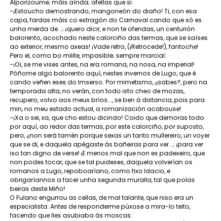
Alporizoume; máis aínda; afellas que si.
-¡Estoucho demostrando, mangoneón do diaño! Ti, con esa
capa, fardas máis co estragón do Carnaval cando que só es
unha merda de...; ¡quero dicir, e non te ofendas, un centurión
balorento, acochado neste calorciño das termas, que se saíses
ao exterior, mesmo axeas! ¡Vade retro, (¡Retrocede!), fantoche!
Pero el, como bo milite, impasible; sempre marcial:
-¡Oi, se me vises antes, na era romana, na nosa, na imperial!
Póñome algo balorento aquí, nestes invernos de Lugo, que é
cando veñen eses do Imserso. Por mimetismo, ¿sabes?, pero na
temporada alta, no verán, con todo isto cheo de mozas,
recupero, volvo aos meus bríos..., se ben á distancia, pois para
min, no meu estado actual, a romanización acabouse!
-¡Xa o sei, xa, que cho estou dicindo! Coido que demoras todo
por aquí, ao redor das termas, por este calorciño, por suposto,
pero, ¿non será tamén porque sexas un tanto mullereiro, un voyer
que se di, e daquela apégaste ás bañeiras para ver...; ¡para ver
iso tan digno de verse! ¡E menos mal que non es padexeiro, que
non podes tocar, que se tal puideses, daquela volverían os
romanos a Lugo, repoboaríano, como fixo Idacio, e
obrigaríannos a facer unha segunda muralla, tal que polas
beiras deste Miño!
O Fulano engurrou as cellas, de mal talante, que niso era un
especialista. Antes de responderme púxose a mira-lo teito,
facendo que lles asubiaba ás moscas: