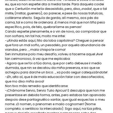
eu, que xa non espertei ata a media tarde. Para daquela coidei
que o Centurión me tería desasistido, pero, diso, ¡nada!, que o tal
milite, (militar, guerreiro), ao parecer, e pese ás nosas trafulcas,
collérame afecto. Seguía de garda, alí mesmo, aos pés da
cama, tal e como lle ordenara. ¡E menos mal que non tiña peso
específico, pois, de telo, quebraríame as pernas!
Cando espertei plenamente, e o vin de novo, ao comprobar que
non soñara, nin tal hai, moito me irritei:
-¿Aínda estás aquí, fillo da loba capitolina? Cheguei a pensar
que fora un mal soño, un pesadelo, por aquela abundancia de
viandas, pero..., mala chispa te coma!
Sen inmutarse polo meu desafío, volveu a facerme aquel ¡Ave!
tan cerimonioso, á vez que me explicaba:
-Agora que se foi a túa dona, que por certo debeuse ir medio
durmida, que nin se decatou da miña presenza, e iso que se
achegou para darche un bico..., xa podo seguir catequizándote!
-¡Eh, alto aí, que é de mala educación falar con descoñecidos,
que mo dixo miña avoa!
Non tivo máis remedio que identificarse:
-¡Chámome Servio, Servio Tulio Apicus! E desculpa que non me
presentase en debida forma, antes, pero estabas tan aparvado
despois dese pantagruélico xantar, que igual esquecías o meu
nome. ¡O nomen, o prenomen e mailo cognomen! (Nome
completo; o xentilicio ía intercalado). Sigo aquí, na túa piltra,