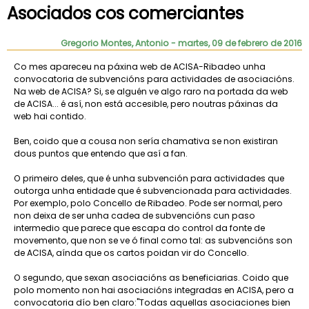
Asociados cos comerciantes
Gregorio Montes, Antonio
- martes, 09 de febrero de 2016
Co mes apareceu na páxina web de ACISA-Ribadeo unha
convocatoria de subvencións para actividades de asociacións.
Na web de ACISA? Si, se alguén ve algo raro na portada da web
de ACISA... é así, non está accesible, pero noutras páxinas da
web hai contido.
Ben, coido que a cousa non sería chamativa se non existiran
dous puntos que entendo que así a fan.
O primeiro deles, que é unha subvención para actividades que
outorga unha entidade que é subvencionada para actividades.
Por exemplo, polo Concello de Ribadeo. Pode ser normal, pero
non deixa de ser unha cadea de subvencións cun paso
intermedio que parece que escapa do control da fonte de
movemento, que non se ve ó final como tal: as subvencións son
de ACISA, aínda que os cartos poidan vir do Concello.
O segundo, que sexan asociacións as beneficiarias. Coido que
polo momento non hai asociacións integradas en ACISA, pero a
convocatoria dío ben claro:"Todas aquellas asociaciones bien