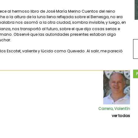
enece al hermoso libro de José María Merino Cuentos del reino
he a la altura de la luna llena reflejada sobre el Bernesga, no era
palabra nos asomó a la otra ciudad, sombra invisible, y luego, en
anza, nos transportó al futuro, sobre el que dijo cosas serias e
y humano. Observé que las autoridades presentes estaban algo
uchar.
os Escotet, valiente y lúcido como Quevedo. Al salir, me pareció
Carrera, Valentín
ver todas