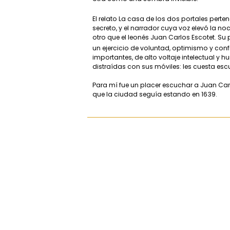
El relato La casa de los dos portales pert
secreto, y el narrador cuya voz elevó la noc
otro que el leonés Juan Carlos Escotet. Su 
un ejercicio de voluntad, optimismo y confi
importantes, de alto voltaje intelectual 
distraídas con sus móviles: les cuesta esc
Para mí fue un placer escuchar a Juan Carl
que la ciudad seguía estando en 1639.