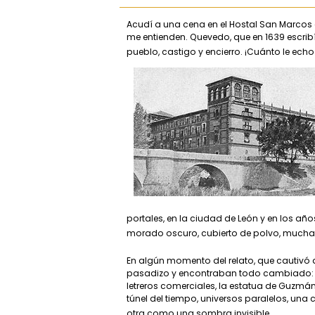
Acudí a una cena en el Hostal San Marcos 
me entienden. Quevedo, que en 1639 escribía
pueblo, castigo y encierro. ¡Cuánto le e
portales, en la ciudad de León y en los añ
morado oscuro, cubierto de polvo, muchas
En algún momento del relato, que cautivó a
pasadizo y encontraban todo cambiado: Le
letreros comerciales, la estatua de Guzmán 
túnel del tiempo, universos paralelos, una
otra como una sombra invisible.