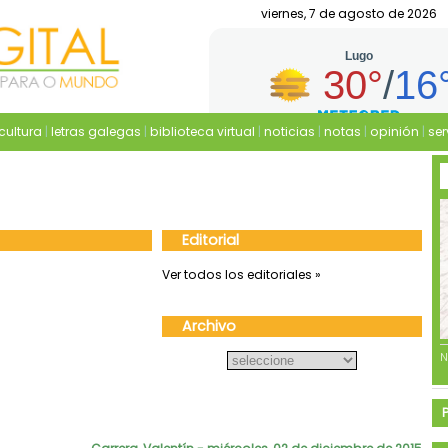
viernes, 7 de agosto de 2026
cultura
|
letras galegas
|
biblioteca virtual
|
noticias
|
notas
|
opinión
|
ser
Editorial
Ver todos los editoriales »
Archivo